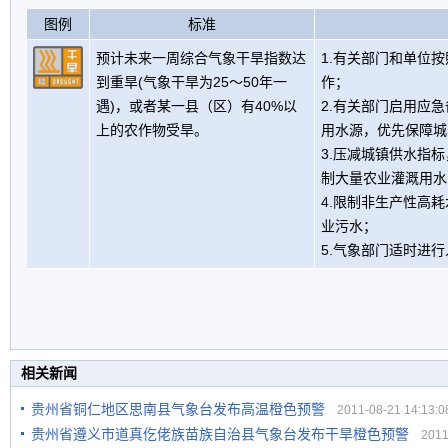
图例
标准
预计未来一周综合气象干旱指数达
1.有关部门和单位
到重旱(气象干旱为25～50年一
作；
遇)，或者某一县（区）有40%以
2.有关部门启用应
上的农作物受旱。
用水源，优先保障城
3.压减城镇供水指
制大量农业灌溉用水
4.限制非生产性高
业污水；
5.气象部门适时进
相关新闻
贵州省铜仁地区思南县气象台发布高温橙色预警
2011-08-21 14:13:0
贵州省遵义市道真仡佬族苗族自治县气象台发布干旱橙色预警
2011-