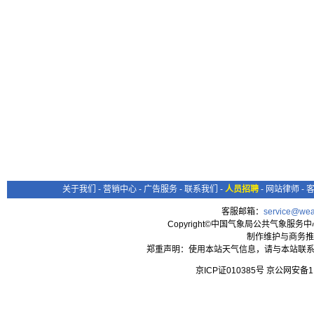
关于我们
-
营销中心
-
广告服务
-
联系我们
-
人员招聘
-
网站律师
-
客服邮箱：
service@wea
Copyright©中国气象局公共气象服务中心 All
制作维护与商务推
郑重声明：使用本站天气信息，请与本站联系
京ICP证010385号 京公网安备1