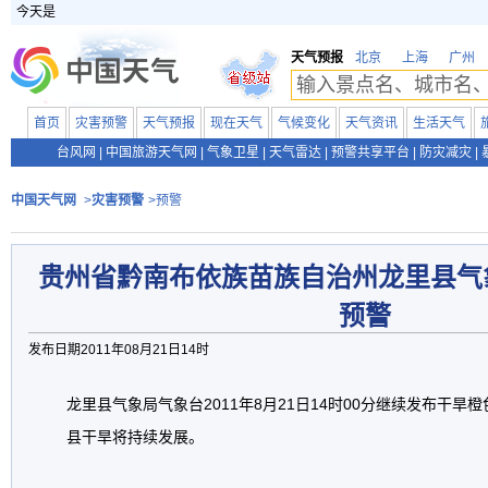
今天是
天气预报
北京
上海
广州
首页
灾害预警
天气预报
现在天气
气候变化
天气资讯
生活天气
台风网
|
中国旅游天气网
|
气象卫星
|
天气雷达
|
预警共享平台
|
防灾减灾
|
中国天气网
>
灾害预警
>预警
贵州省黔南布依族苗族自治州龙里县气
预警
发布日期2011年08月21日14时
龙里县气象局气象台2011年8月21日14时00分继续发布干
县干旱将持续发展。