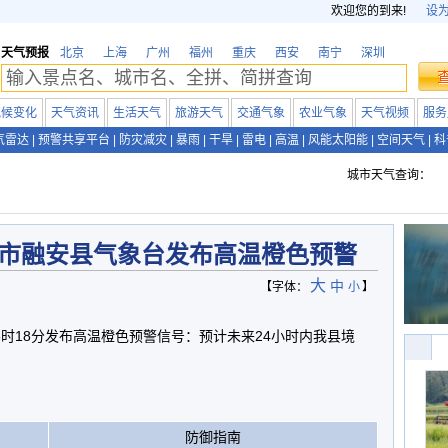
欢迎您的到来!
设
天气预报
北京
上海
广州
福州
重庆
西安
南宁
深圳
气候变化
天气资讯
生活天气
旅游天气
交通气象
农业气象
天气视频
服务
气雷达
|
预警共享平台
|
防灾减灾
|
暴雨
|
干旱
|
雷电
|
高温
|
风能太阳能
|
空间天气
|
科
城市天气查询：
市融安县气象台发布高温橙色预警
大
中
【字体：
小
】
日15时18分发布高温橙色预警信号：预计未来24小时内我县境
防御指南