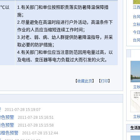
7℃以
1.有关部门和单位按照职责落实防暑降温保障措
江
施；
台风
2.尽量避免在高温时段进行户外活动，高温条件下
立秋
作业的人员应当缩短连续工作时间；
今日
3.对老、弱、病、幼人群提供防暑降温指导，并采
台风
取必要的防护措施；
4.有关部门和单位应当注意防范因用电量过高，以
及电线、变压器等电力负载过大而引发的火灾。
【
收藏此页
】 【
打印
】
立
警
2011-07-28 15:19:07
橙色预警
立
2011-07-28 15:16:51
黄色预警
2011-07-28 15:15:58
生活
温橙色预警
2011-07-28 15:12:44