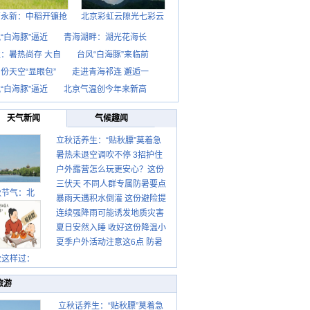
西永新：中稻开镰抢
北京彩虹云隙光七彩云
“白海豚”逼近
青海湖畔：湖光花海长
：暑热尚存 大自
台风“白海豚”来临前
份天空“显眼包”
走进青海祁连 邂逅一
“白海豚”逼近
北京气温创今年来新高
天气新闻
气候趣闻
立秋话养生：“贴秋膘”莫着急
暑热未退空调吹不停 3招护住
先清暑再防燥
户外露营怎么玩更安心？这份
肩颈不酸痛
三伏天 不同人群专属防暑要点
攻略请收好
秋节气：北
暴雨天遇积水倒灌 这份避险提
请收好
连续强降雨可能诱发地质灾害
示请收好
夏日安然入睡 收好这份降温小
这些前兆要知道
夏季户外活动注意这6点 防暑
贴士
健身两不误
秋这样过：
旅游
立秋话养生：“贴秋膘”莫着急