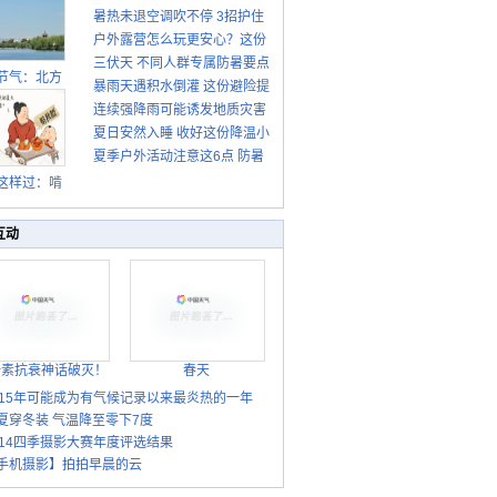
暑热未退空调吹不停 3招护住
先清暑再防燥
户外露营怎么玩更安心？这份
肩颈不酸痛
三伏天 不同人群专属防暑要点
攻略请收好
节气：北方
暴雨天遇积水倒灌 这份避险提
请收好
转凉 南方暑
连续强降雨可能诱发地质灾害
示请收好
热仍盛
夏日安然入睡 收好这份降温小
这些前兆要知道
夏季户外活动注意这6点 防暑
贴士
健身两不误
这样过：啃
秋贴秋膘 庆
丰收迎秋来
互动
胎素抗衰神话破灭！
春天
015年可能成为有气候记录以来最炎热的一年
夏穿冬装 气温降至零下7度
014四季摄影大赛年度评选结果
手机摄影】拍拍早晨的云