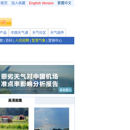
为首页
加入收藏
English Version
繁體中文
产品
中国天气通
天气社区
天气插件
普
|
百科
|
人员招聘
|
智慧气象
|
营销中心
高清图集