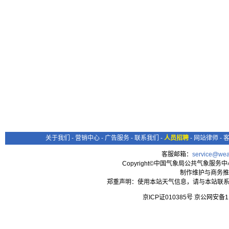
关于我们
-
营销中心
-
广告服务
-
联系我们
-
人员招聘
-
网站律师
-
客服邮箱：
service@wea
Copyright©中国气象局公共气象服务中心 All
制作维护与商务推
郑重声明：使用本站天气信息，请与本站联系
京ICP证010385号 京公网安备1