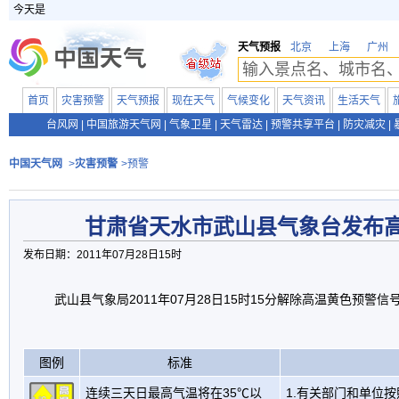
今天是
天气预报
北京
上海
广州
首页
灾害预警
天气预报
现在天气
气候变化
天气资讯
生活天气
台风网
|
中国旅游天气网
|
气象卫星
|
天气雷达
|
预警共享平台
|
防灾减灾
|
中国天气网
>
灾害预警
>预警
甘肃省天水市武山县气象台发布
发布日期：2011年07月28日15时
武山县气象局2011年07月28日15时15分解除高温黄色预警信
图例
标准
连续三天日最高气温将在35℃以
1.有关部门和单位