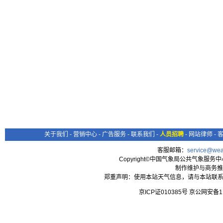
关于我们
-
营销中心
-
广告服务
-
联系我们
-
人员招聘
-
网站律师
-
客服邮箱：
service@wea
Copyright©中国气象局公共气象服务中心 All
制作维护与商务推
郑重声明：使用本站天气信息，请与本站联系
京ICP证010385号 京公网安备1