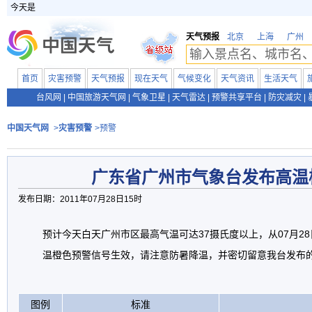
今天是
天气预报
北京
上海
广州
首页
灾害预警
天气预报
现在天气
气候变化
天气资讯
生活天气
台风网
|
中国旅游天气网
|
气象卫星
|
天气雷达
|
预警共享平台
|
防灾减灾
|
中国天气网
>
灾害预警
>预警
广东省广州市气象台发布高温
发布日期：2011年07月28日15时
预计今天白天广州市区最高气温可达37摄氏度以上，从07月28
温橙色预警信号生效，请注意防暑降温，并密切留意我台发布
图例
标准