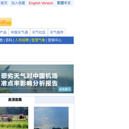
为首页
加入收藏
English Version
繁體中文
产品
中国天气通
天气社区
天气插件
普
|
百科
|
人员招聘
|
智慧气象
|
营销中心
高清图集