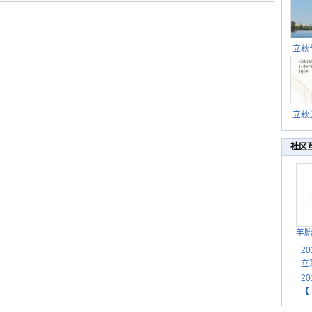
立秋
逐渐
立秋
秋晒
祝
社区
羊
2
立
2
【