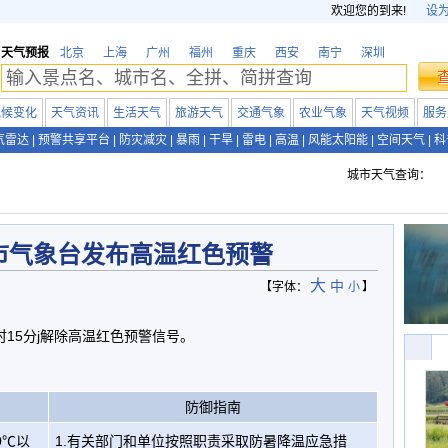
欢迎您的到来!
设
天气预报
北京
上海
广州
福州
重庆
西安
南宁
深圳
气候变化
天气资讯
生活天气
旅游天气
交通气象
农业气象
天气视频
服务
气雷达
|
预警共享平台
|
防灾减灾
|
暴雨
|
干旱
|
雷电
|
高温
|
风能太阳能
|
空间天气
|
科
城市天气查询：
市气象台发布高温红色预警
大
中
【字体：
小
】
5时15分j解除高温红色预警信号。
防御指南
0℃以
1.有关部门和单位按照职责采取防暑降温应急措