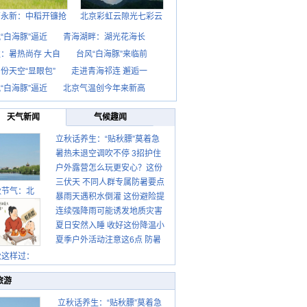
西永新：中稻开镰抢
北京彩虹云隙光七彩云
“白海豚”逼近
青海湖畔：湖光花海长
：暑热尚存 大自
台风“白海豚”来临前
份天空“显眼包”
走进青海祁连 邂逅一
“白海豚”逼近
北京气温创今年来新高
天气新闻
气候趣闻
立秋话养生：“贴秋膘”莫着急
暑热未退空调吹不停 3招护住
先清暑再防燥
户外露营怎么玩更安心？这份
肩颈不酸痛
三伏天 不同人群专属防暑要点
攻略请收好
秋节气：北
暴雨天遇积水倒灌 这份避险提
请收好
连续强降雨可能诱发地质灾害
示请收好
夏日安然入睡 收好这份降温小
这些前兆要知道
夏季户外活动注意这6点 防暑
贴士
健身两不误
秋这样过：
旅游
立秋话养生：“贴秋膘”莫着急