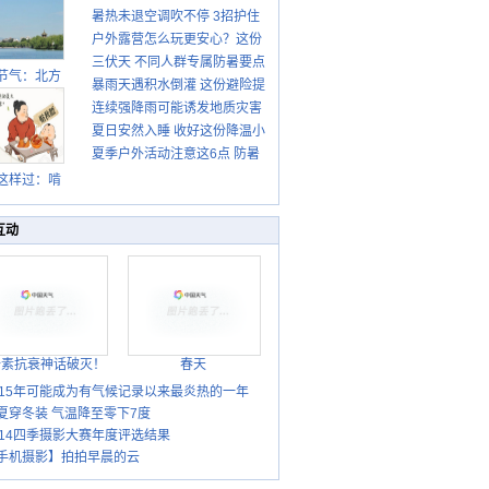
暑热未退空调吹不停 3招护住
先清暑再防燥
户外露营怎么玩更安心？这份
肩颈不酸痛
三伏天 不同人群专属防暑要点
攻略请收好
节气：北方
暴雨天遇积水倒灌 这份避险提
请收好
转凉 南方暑
连续强降雨可能诱发地质灾害
示请收好
热仍盛
夏日安然入睡 收好这份降温小
这些前兆要知道
夏季户外活动注意这6点 防暑
贴士
健身两不误
这样过：啃
秋贴秋膘 庆
丰收迎秋来
互动
胎素抗衰神话破灭！
春天
015年可能成为有气候记录以来最炎热的一年
夏穿冬装 气温降至零下7度
014四季摄影大赛年度评选结果
手机摄影】拍拍早晨的云