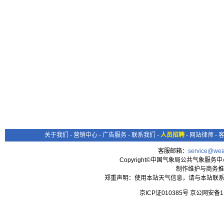
关于我们
-
营销中心
-
广告服务
-
联系我们
-
人员招聘
-
网站律师
-
客服邮箱：
service@wea
Copyright©中国气象局公共气象服务中心 All
制作维护与商务推
郑重声明：使用本站天气信息，请与本站联系
京ICP证010385号 京公网安备1