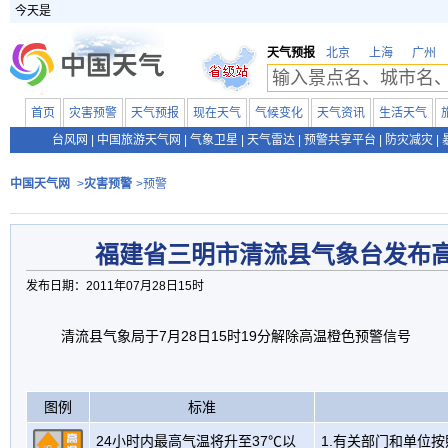
今天是
天气预报
北京
上海
广州
首页
灾害预警
天气预报
现在天气
气候变化
天气资讯
生活天气
台风网
|
中国旅游天气网
|
气象卫星
|
天气雷达
|
预警共享平台
|
防灾减灾
|
中国天气网
>
灾害预警
>预警
福建省三明市清流县气象台发布
发布日期：2011年07月28日15时
清流县气象局于7月28日15时19分解除高温橙色预警信号
图例
标准
24小时内最高气温将升至37℃以
1.有关部门和单位