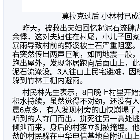
莫拉克过后 小林村已成
昨天，被救出夫妇回忆起泥石流肆
余悸，这对夫妇住在村尾，小儿子回家
暴雨导致村前的野溪被土石严重阻塞。9
右突然传出两声巨响，如同地震一般，
跑出屋外，发现邻居跑向后面山上，此
泥石流淹没。3人往山上民宅避难，因
躲到竹林工棚内避雨。
村民林先生表示，8日晚上村里开始
积水持续，虽然觉得不对劲，还没有人
晨6点多，有人发现村旁的山快崩塌了
听到的人夺门而出，拼死往另一高处逃
倾泄而来，身后的村落立刻被掩埋。他
劫的村民躲在中华电信基地台附近山上