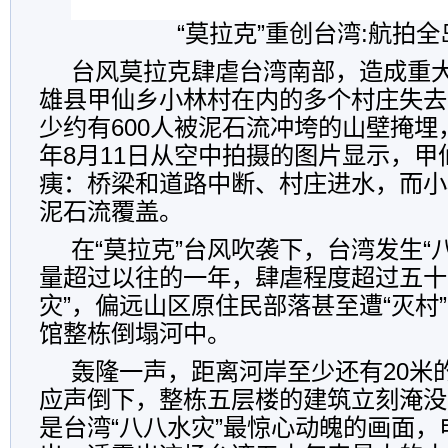
“莫拉克”重创台湾:航拍
台风莫拉克肆虐台湾南部，造成重
雄县甲仙乡小林村在内的多个村庄失去
少约有600人被泥石流冲垮的山壁掩埋，
年8月11日从空中拍摄的图片显示，甲
痍：桥梁和道路中断、村庄进水，而小
泥石流覆盖。
在“莫拉克”台风吹袭下，台湾发生“
量超过以往的一年，肆虐程度超过五十
灾”，偏远山区原住民部落甚至遭“灭村
馆整栋倒塌河中。
轰隆一声，距离河岸至少还有20米
应声倒下，整栋五层楼的建筑立刻淹没
是台湾“八八水灾”最惊心动魄的画面，