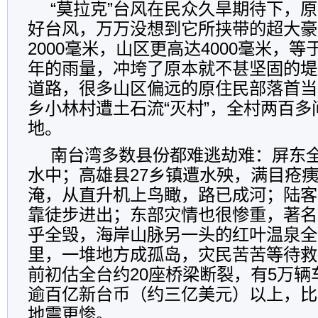
“莫拉克”台风在民众久旱期待下，
好台风，万万没想到它所挟带的超大豪
2000毫米，山区更高达4000毫米，
年的雨量，冲垮了原本就不甚坚固的堤
道路，很多山区偏远的原住民部落首当
乡小林村遭土石流“灭村”，全村两百多
地。
南台湾多数县份都难逃劫难：屏东
水中；高雄县27乡镇遭水殃，满目疮
淹，从直升机上鸟瞰，路已成河；陆客
靠徒步进出；东部灾情也很惨重，著名
乎全毁，海岸山脉另一头的红叶温泉全
里，一堆地方成孤岛，灾民苦苦等待救
前初估全台约20座桥梁断裂，有5万
逾百亿新台币（约三亿美元）以上，比
地震更惨。