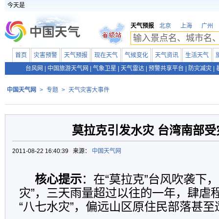
今天是
天气预报
北京
上海
广州
首页
灾害预警
天气预报
现在天气
气候变化
天气资讯
生活天气
台风网
|
中国旅游天气网
|
气象卫星
|
天气雷达
|
预警共享平台
|
防灾减灾
|
中国天气网
>
专题
>
天气灾害大事件
莫拉克引发水灾 台湾南部受
2011-08-22 16:40:39 来源：
中国天气网
核心提示
：在“莫拉克”台风吹袭下
灾”，三天雨量超过以往的一年，肆虐
“八七水灾”，偏远山区原住民部落甚至遭