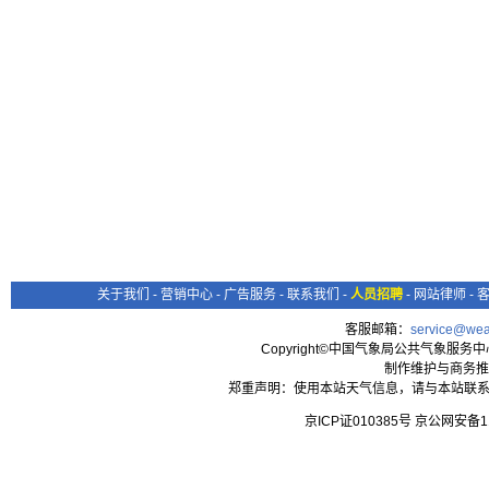
关于我们
-
营销中心
-
广告服务
-
联系我们
-
人员招聘
-
网站律师
-
客服邮箱：
service@wea
Copyright©中国气象局公共气象服务中心 All
制作维护与商务推
郑重声明：使用本站天气信息，请与本站联系
京ICP证010385号 京公网安备1