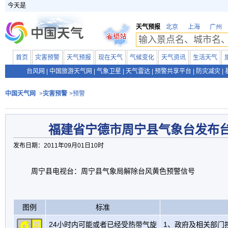
今天是
天气预报
北京
上海
广州
首页
灾害预警
天气预报
现在天气
气候变化
天气资讯
生活天气
台风网
|
中国旅游天气网
|
气象卫星
|
天气雷达
|
预警共享平台
|
防灾减灾
|
中国天气网
>
灾害预警
>预警
福建省宁德市周宁县气象台发布
发布日期：2011年09月01日10时
周宁县电视台：周宁县气象局解除台风黄色预警信号
图例
标准
24小时内可能或者已经受热带气旋
1、政府及相关部门