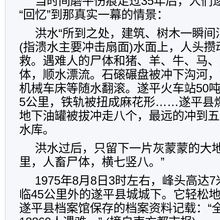
当时间磨平伤痕走过35年后，人们
“回忆”到那真实一幕的情景：
洪水“所到之处，建筑、树木一瞬间
(指溃水主要冲击扇面)水面上，人头
救。遇难人的尸体和猪、羊、牛、马、
体，顺水漂流。石磙碾盘被冲下沟河，
机械车床等随水翻滚。遂平火车站50
5公里，铁轨被扭成麻花形……遂平县
地下油罐被拔冲走八个，最远的冲到五
水库。
洪水过后，只留下一片灰蒙蒙的大
里，人畜尸体，横七竖八。”
1975年8月8日3时左右，峰头高达
临45公里外的遂平县城城下。它轻松
遂平县档案馆保存的档案资料记载：“全