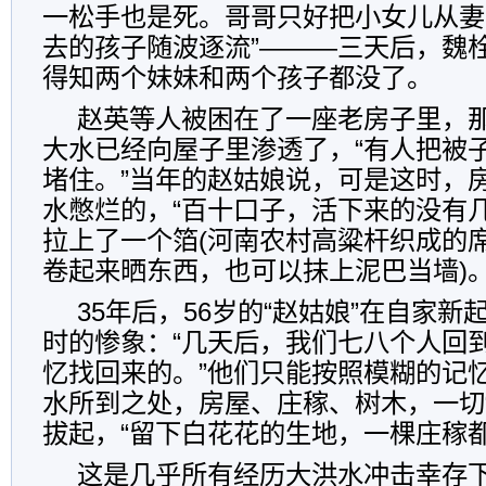
一松手也是死。哥哥只好把小女儿从妻
去的孩子随波逐流”———三天后，魏
得知两个妹妹和两个孩子都没了。
赵英等人被困在了一座老房子里，
大水已经向屋子里渗透了，“有人把被
堵住。”当年的赵姑娘说，可是这时，
水憋烂的，“百十口子，活下来的没有
拉上了一个箔(河南农村高粱杆织成的
卷起来晒东西，也可以抹上泥巴当墙)
35年后，56岁的“赵姑娘”在自家
时的惨象：“几天后，我们七八个人回
忆找回来的。”他们只能按照模糊的记
水所到之处，房屋、庄稼、树木，一切
拔起，“留下白花花的生地，一棵庄稼都
这是几乎所有经历大洪水冲击幸存