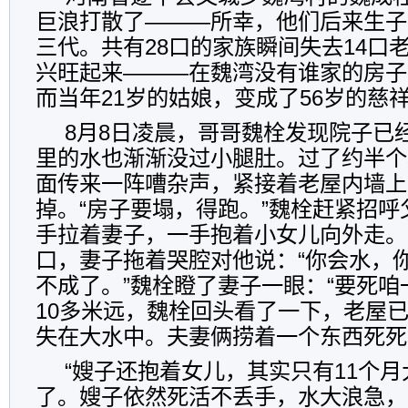
巨浪打散了———所幸，他们后来生子
三代。共有28口的家族瞬间失去14口
兴旺起来———在魏湾没有谁家的房子
而当年21岁的姑娘，变成了56岁的慈
8月8日凌晨，哥哥魏栓发现院子已
里的水也渐渐没过小腿肚。过了约半个
面传来一阵嘈杂声，紧接着老屋内墙上
掉。“房子要塌，得跑。”魏栓赶紧招
手拉着妻子，一手抱着小女儿向外走。
口，妻子拖着哭腔对他说：“你会水，
不成了。”魏栓瞪了妻子一眼：“要死咱
10多米远，魏栓回头看了一下，老屋
失在大水中。夫妻俩捞着一个东西死死
“嫂子还抱着女儿，其实只有11个
了。嫂子依然死活不丢手，水大浪急，