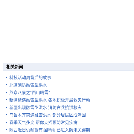
相关新闻
科技活动周背后的故事
北疆须防融雪型洪水
燕京八景之“西山晴雪”
新疆遭遇融雪型洪水 各地积极开展救灾行动
新疆出现融雪型洪水 消防官兵抗洪救灾
乌鲁木齐突遇融雪洪水 部分居民区成泽国
春季天气多变 帮你支招预防常见疾病
陕西近日仍频繁有强降雨 已进入防汛关键期