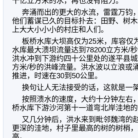
十亿立方米的水，再也没有阻力。
奔涌而出的更大的水流，雷霆万钧
他们蓄谋已久的目标扑去：田野、树木
上大大小小小的村庄和人们。
板桥水库大坝高仅为25米，库容仅
水库最大溃坝流量达到78200立方米/
洪水冲到下游约四十公里处的遂平县城时
方米/秒的洪峰流量。洪水波以立浪或
推进，时速在30到50公里。
换句让人无法接受的话，这就是一
按照溃水的速度，大约十分钟左右
桥水库下游沙河第十一道弯北岸洼地的
又几分钟后，洪水来到毗邻魏湾的
更深的洼地，村子里最高的树的树梢，
高。