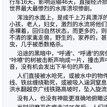
行车16天，影响运输46天，直接经济
世界最大最惨烈的水库溃坝惨剧。
浑浊的水面上，是成千上万具漂浮
小孩，老人，妇女，激烈的水流将他们
赤裸着，回归自然状态，而更多的，则
不清的家禽走兽，野生的，家养的，甚
虫，几乎被悉数格杀。
沿途的黑暗中，“呼通”、“呼通”的房
“咔嚓”的树被击断声响成一片，撞击
音，没有机会发出下半句的声音。
人们直接被水呛死，或被水中的物
线、铁丝缠绕勒死，或被吸入涵洞窒息
洪水翻越京广线铁路高坡时，坠入旋流
没有人，也没有神能更准确地俯瞰