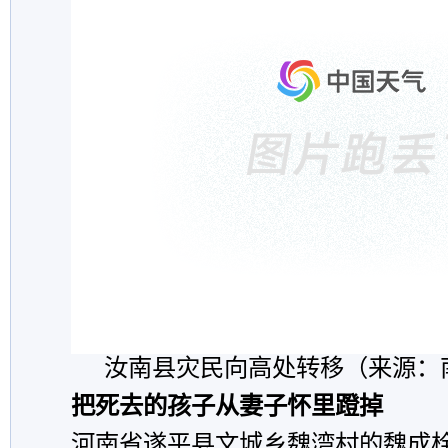
汝南县灾民向高处转移（来源：
把死去的孩子从妻子怀里蹬掉
河南省遂平县文城乡魏湾村的魏成