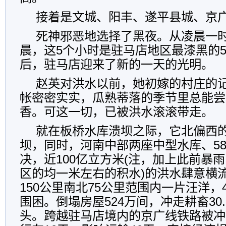
接着是文城、阳丰、遂平县城、京
死神邪恶地选择了黑夜。从凌晨一
晨，这5个小时是驻马店地区最漆黑的
后，驻马店迎来了新的一天的光明。
赵英对洪水以前，她初嫁的村庄的
帐密密实实，瓜熟蒂落的季节里总能尝
香。可这一切，已被洪水滚滚带走。
就在板桥水库溃坝之际，它北偏西
坝，同时，河南中部两座中型水库、5
决，近100亿立方米(注，加上此前暴
区的均一米左右的积水)的洪水肆意横
150公里南北75公里范围内一片汪洋，
围困。倒塌房屋524万间，冲走耕畜30.
头。跨越驻马店境内的京广线铁路被冲