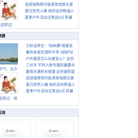
连续强降雨可能诱发地质灾害
示请收好
夏日安然入睡 收好这份降温小
这些前兆要知道
夏季户外活动注意这6点 防暑
贴士
健身两不误
秋这样过：
旅游
立秋话养生：“贴秋膘”莫着急
暑热未退空调吹不停 3招护住
先清暑再防燥
户外露营怎么玩更安心？这份
肩颈不酸痛
三伏天 不同人群专属防暑要点
攻略请收好
节气：北方
暴雨天遇积水倒灌 这份避险提
请收好
转凉 南方暑
连续强降雨可能诱发地质灾害
示请收好
热仍盛
夏日安然入睡 收好这份降温小
这些前兆要知道
夏季户外活动注意这6点 防暑
贴士
健身两不误
这样过：啃
秋贴秋膘 庆
丰收迎秋来
互动