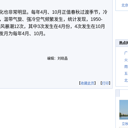
北
化也非常明显。每年4月、10月正值春秋过渡季节，冷
温带气旋、强冷空气频繁发生，统计发现，1950-
风暴潮12次，其中3次发生在4月份，4次发生在10月
发月为每年4月、10月。
热点
广
编辑：刘晓晶
火
雨
五
北
【
收藏此页
】 【
打印
】
立