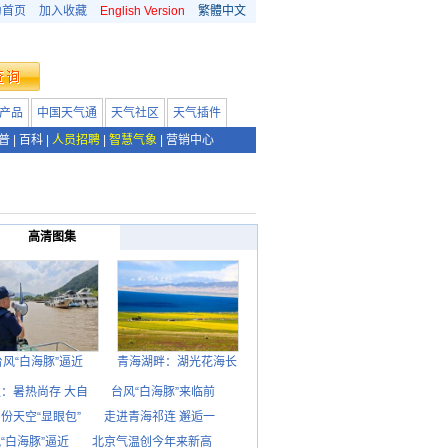
为首页
加入收藏
English Version
繁體中文
产品
中国天气通
天气社区
天气插件
普
|
百科
|
人员招聘
|
智慧气象
|
营销中心
高清图集
台风“白海豚”逼近
青海湖畔：湖光花海长
：暑热尚存 大自
台风“白海豚”来临前
份天空“显眼包”
走进青海祁连 邂逅一
“白海豚”逼近
北京气温创今年来新高