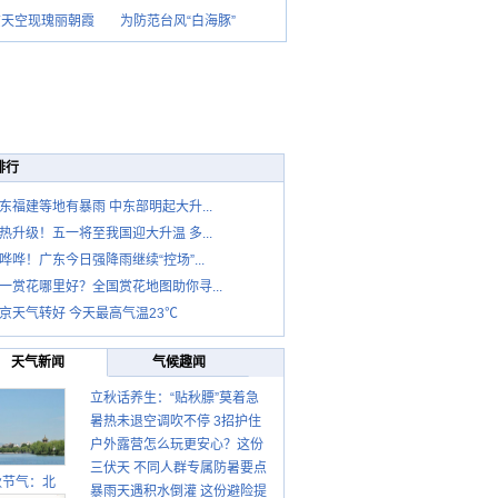
京天空现瑰丽朝霞
为防范台风“白海豚”
排行
东福建等地有暴雨 中东部明起大升...
热升级！五一将至我国迎大升温 多...
哗哗！广东今日强降雨继续“控场”...
一赏花哪里好？全国赏花地图助你寻...
京天气转好 今天最高气温23℃
天气新闻
气候趣闻
立秋话养生：“贴秋膘”莫着急
暑热未退空调吹不停 3招护住
先清暑再防燥
户外露营怎么玩更安心？这份
肩颈不酸痛
三伏天 不同人群专属防暑要点
攻略请收好
秋节气：北
暴雨天遇积水倒灌 这份避险提
请收好