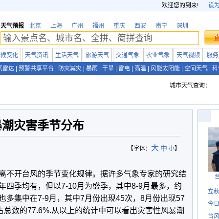
欢迎您的到来!
设
天气预报
北京
上海
广州
福州
重庆
西安
南宁
深圳
气候变化
天气资讯
生活天气
旅游天气
交通气象
农业气象
天气视频
服务
气雷达
|
预警共享平台
|
防灾减灾
|
暴雨
|
干旱
|
雷电
|
高温
|
风能太阳能
|
空间天气
|
科
城市天气查询：
暴潮灾害季节分布
大
中
【字体：
小
】
离不开台风的季节变化规律。据许多气象专家的研究结
四季均有，但以7-10月为盛季，其中8-9月最多，约
立秋
多集中在7-9月，其中7月份出现45次，8月份出现57
今日
占总数的77.6%.从以上的统计中可以看出灾害性风暴潮
台风