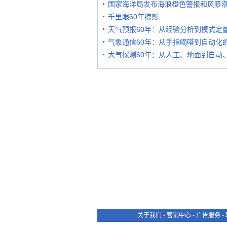
国家海洋局发布海浪橙色警报和风暴
千里眼60年掠影
天气预报60年：从经验分析到模式定
气象通信60年：从手指嘀嗒到自动化
大气探测60年：从人工、地面到自动
关于我们
-
营销中心
-
广告服务
-