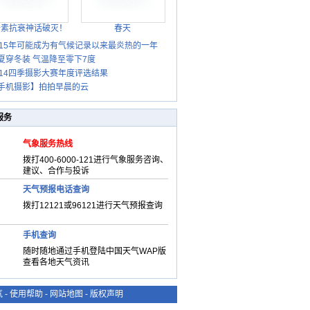
胎素抗衰神话破灭！
春天
015年可能成为有气候记录以来最炎热的一年
夏穿冬装 气温降至零下7度
014四季摄影大赛年度评选结果
手机摄影】拍拍早晨的云
服务
气象服务热线
拨打400-6000-121进行气象服务咨询、
建议、合作与投诉
天气预报电话查询
拨打12121或96121进行天气预报查询
手机查询
随时随地通过手机登陆中国天气WAP版
查看各地天气资讯
气
-
使用帮助
-
网站地图
-
版权声明