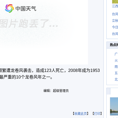
江
台风
立秋
今日
台风
热点
广
火
雨
繁遭龙卷风袭击，造成123人死亡，2008年成为1953
五
最严重的10个龙卷风年之一。
北
编辑：超级管理员
【
收藏此页
】 【
打印
】