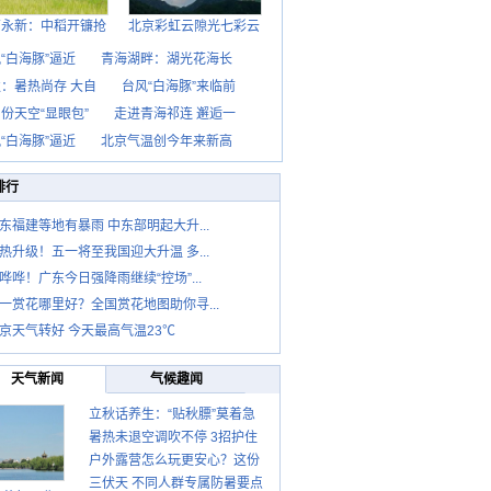
西永新：中稻开镰抢
北京彩虹云隙光七彩云
“白海豚”逼近
青海湖畔：湖光花海长
：暑热尚存 大自
台风“白海豚”来临前
份天空“显眼包”
走进青海祁连 邂逅一
“白海豚”逼近
北京气温创今年来新高
排行
东福建等地有暴雨 中东部明起大升...
热升级！五一将至我国迎大升温 多...
哗哗！广东今日强降雨继续“控场”...
一赏花哪里好？全国赏花地图助你寻...
京天气转好 今天最高气温23℃
天气新闻
气候趣闻
立秋话养生：“贴秋膘”莫着急
暑热未退空调吹不停 3招护住
先清暑再防燥
户外露营怎么玩更安心？这份
肩颈不酸痛
三伏天 不同人群专属防暑要点
攻略请收好