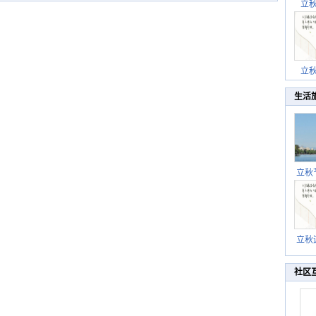
立
立
生活
立秋
逐渐
立秋
秋晒
祝
社区