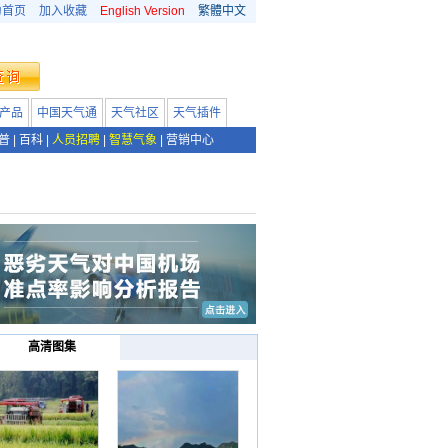
为首页
加入收藏
English Version
繁體中文
产品
中国天气通
天气社区
天气插件
普
|
百科
|
人员招聘
|
智慧气象
|
营销中心
高清图集