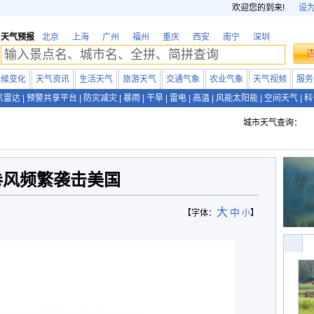
欢迎您的到来!
设
天气预报
北京
上海
广州
福州
重庆
西安
南宁
深圳
气候变化
天气资讯
生活天气
旅游天气
交通气象
农业气象
天气视频
服务
气雷达
|
预警共享平台
|
防灾减灾
|
暴雨
|
干旱
|
雷电
|
高温
|
风能太阳能
|
空间天气
|
科
城市天气查询：
卷风频繁袭击美国
大
中
【字体：
小
】