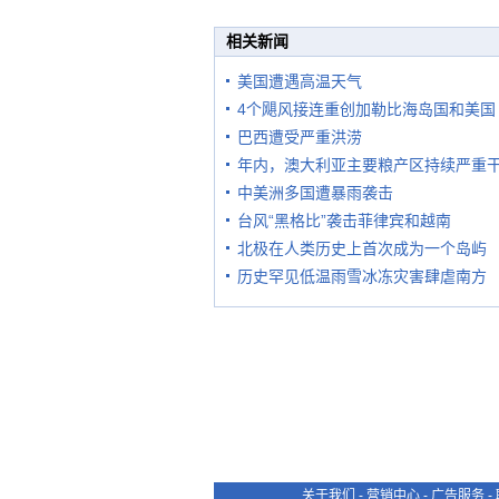
相关新闻
美国遭遇高温天气
4个飓风接连重创加勒比海岛国和美国
巴西遭受严重洪涝
年内，澳大利亚主要粮产区持续严重
中美洲多国遭暴雨袭击
台风“黑格比”袭击菲律宾和越南
北极在人类历史上首次成为一个岛屿
历史罕见低温雨雪冰冻灾害肆虐南方
关于我们
-
营销中心
-
广告服务
-