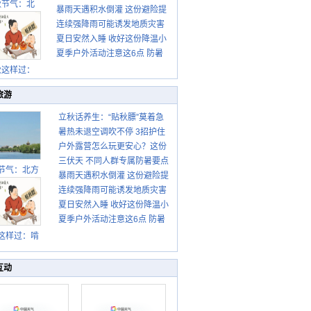
秋节气：北
暴雨天遇积水倒灌 这份避险提
请收好
连续强降雨可能诱发地质灾害
示请收好
夏日安然入睡 收好这份降温小
这些前兆要知道
夏季户外活动注意这6点 防暑
贴士
健身两不误
秋这样过：
旅游
立秋话养生：“贴秋膘”莫着急
暑热未退空调吹不停 3招护住
先清暑再防燥
户外露营怎么玩更安心？这份
肩颈不酸痛
三伏天 不同人群专属防暑要点
攻略请收好
节气：北方
暴雨天遇积水倒灌 这份避险提
请收好
转凉 南方暑
连续强降雨可能诱发地质灾害
示请收好
热仍盛
夏日安然入睡 收好这份降温小
这些前兆要知道
夏季户外活动注意这6点 防暑
贴士
健身两不误
这样过：啃
秋贴秋膘 庆
丰收迎秋来
互动