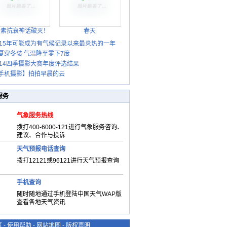
胎素抗衰神话破灭！
春天
015年可能成为有气候记录以来最炎热的一年
夏穿冬装 气温降至零下7度
014四季摄影大赛年度评选结果
手机摄影】拍拍早晨的云
服务
气象服务热线
拨打400-6000-121进行气象服务咨询、
建议、合作与投诉
天气预报电话查询
拨打12121或96121进行天气预报查询
手机查询
随时随地通过手机登陆中国天气WAP版
查看各地天气资讯
气
-
使用帮助
-
网站地图
-
版权声明