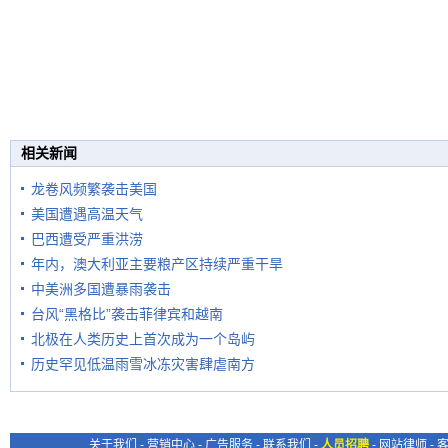
相关新闻
龙卷风频繁袭击美国
美国遭遇高温天气
巴西遭受严重洪涝
年内，澳大利亚主要粮产区持续严重干旱
中美洲多国遭暴雨袭击
台风“黑格比”袭击菲律宾和越南
北极在人类历史上首次成为一个岛屿
历史罕见低温雨雪冰冻灾害肆虐南方
关于我们
-
营销中心
-
广告服务
-
联系我们
-
人员招聘
-
网站律师
-