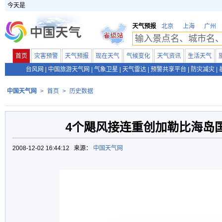
今天是
天气预报
北京
上海
广州
首页
灾害预警
天气预报
现在天气
气候变化
天气资讯
生活天气
台风网
|
中国旅游天气网
|
气象卫星
|
天气雷达
|
预警共享平台
|
防灾减灾
|
中国天气网
>
首页
>
历史数据
4个飓风接连重创加勒比海岛
2008-12-02 16:44:12 来源：
中国天气网