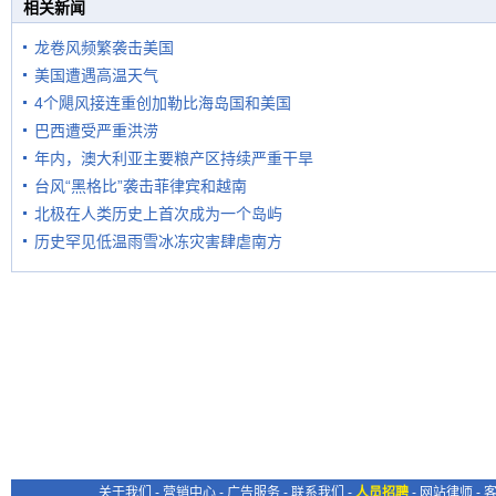
相关新闻
龙卷风频繁袭击美国
美国遭遇高温天气
4个飓风接连重创加勒比海岛国和美国
巴西遭受严重洪涝
年内，澳大利亚主要粮产区持续严重干旱
台风“黑格比”袭击菲律宾和越南
北极在人类历史上首次成为一个岛屿
历史罕见低温雨雪冰冻灾害肆虐南方
关于我们
-
营销中心
-
广告服务
-
联系我们
-
人员招聘
-
网站律师
-