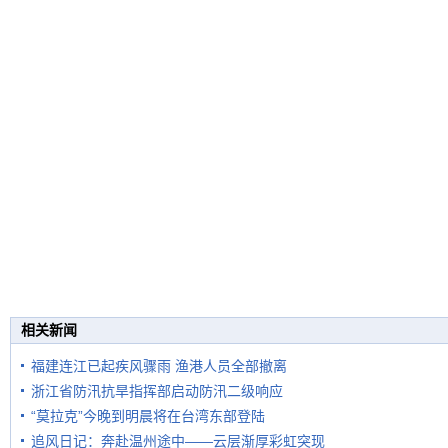
相关新闻
福建连江已起疾风骤雨 渔港人员全部撤离
浙江省防汛抗旱指挥部启动防汛二级响应
“莫拉克”今晚到明晨将在台湾东部登陆
追风日记：奔赴温州途中——云层渐厚彩虹突现