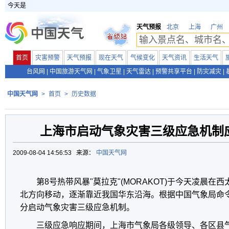
今天是
天气预报
北京
上海
广州
首页
灾害预警
天气预报
现在天气
气候变化
天气资讯
生活天气
台风网
|
中国旅游天气网
|
气象卫星
|
天气雷达
|
预警共享平台
|
防灾减灾
|
中国天气网
>
首页
>
历史数据
上海市启动气象灾害三级应急机制应
2009-08-04 14:56:53 来源：
中国天气网
第8号热带风暴"莫拉克"(MORAKOT)于今天凌晨
北方向移动，逐渐靠近我国华东沿海。根据中国气象局命令
分启动气象灾害三级应急机制。
三级应急响应期间，上海市气象局各级领导、各区县