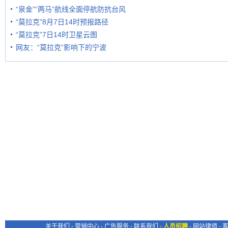
“泉金”“两马”航线全面停航防抗台风
“莫拉克”8月7日14时预报路径
“莫拉克”7日14时卫星云图
网友：“莫拉克”影响下的宁波
关于我们
-
营销中心
-
广告服务
-
联系我们
-
人员招聘
-
网站律师
-