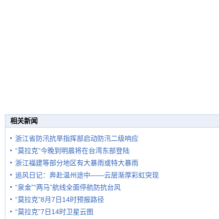
相关新闻
浙江省防汛抗旱指挥部启动防汛二级响应
“莫拉克”今晚到明晨将在台湾东部登陆
浙江福建等部分地区有大暴雨或特大暴雨
追风日记：奔赴温州途中——云层渐厚彩虹突现
“泉金”“两马”航线全面停航防抗台风
“莫拉克”8月7日14时预报路径
“莫拉克”7日14时卫星云图