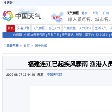
今天是
天气预报
北京
上海
广州
首页
灾害预警
天气预报
现在天气
气候变化
天气资讯
生活天气
台风网
|
中国旅游天气网
|
气象卫星
|
天气雷达
|
预警共享平台
|
防灾减灾
|
中国天气网
>
首页
>
历史数据
福建连江已起疾风骤雨 渔港人
2009-08-07 17:44:40 来源：
中国天气网