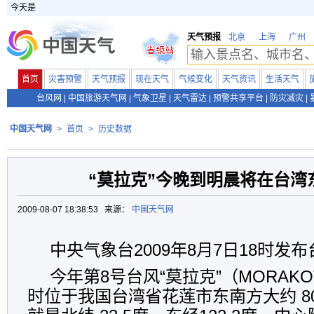
今天是
天气预报
北京
上海
广州
首页
灾害预警
天气预报
现在天气
气候变化
天气资讯
生活天气
台风网
|
中国旅游天气网
|
气象卫星
|
天气雷达
|
预警共享平台
|
防灾减灾
|
中国天气网
>
首页
>
历史数据
“莫拉克”今晚到明晨将在台湾
2009-08-07 18:38:53 来源：
中国天气网
中央气象台2009年8月7日18时发
今年第8号台风“莫拉克”（MORAK
时位于我国台湾省花莲市东南方大约 8