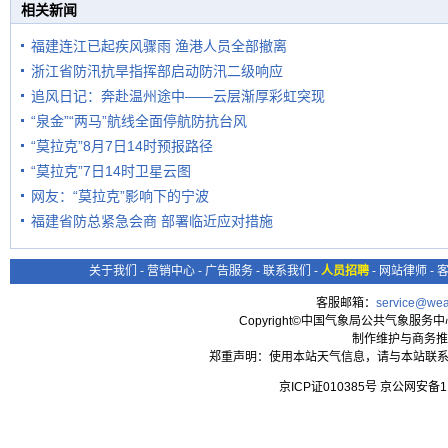
相关新闻
福建连江已起疾风骤雨 渔港人员全部撤离
浙江省防汛抗旱指挥部启动防汛二级响应
追风日记：奔赴温州途中——云层渐厚彩虹突现
“泉金”“两马”航线全面停航防抗台风
“莫拉克”8月7日14时预报路径
“莫拉克”7日14时卫星云图
网友：“莫拉克”影响下的宁波
福建省防总紧急会商 部署临近应对措施
关于我们
-
营销中心
-
广告服务
-
联系我们
-
人员招聘
-
网站律师
-
客服邮箱：
service@wea
Copyright©中国气象局公共气象服务中心 All
制作维护与商务推
郑重声明：使用本站天气信息，请与本站联系
京ICP证010385号 京公网安备1