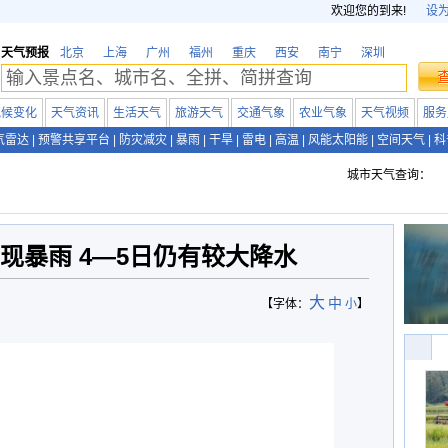
欢迎您的到来!
设
天气预报
北京
上海
广州
福州
重庆
西安
南宁
深圳
气候变化
天气资讯
生活天气
旅游天气
交通气象
农业气象
天气视频
服务
气雷达
|
预警共享平台
|
防灾减灾
|
暴雨
|
干旱
|
雷电
|
高温
|
风能太阳能
|
空间天气
|
科
城市天气查询：
现暴雨 4—5日仍有较大降水
大
中
【字体：
小
】