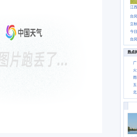
江
台风
立秋
今日
台风
热点
广
火
雨
五
北