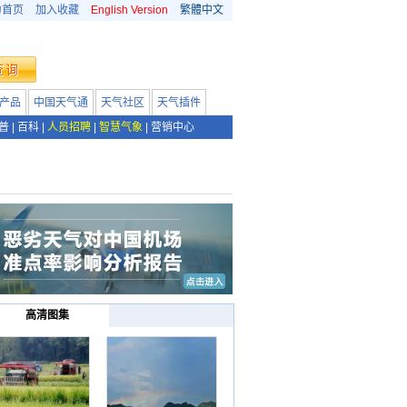
为首页
加入收藏
English Version
繁體中文
产品
中国天气通
天气社区
天气插件
普
|
百科
|
人员招聘
|
智慧气象
|
营销中心
高清图集