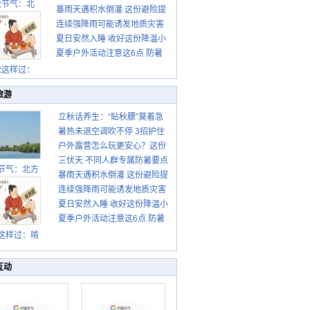
秋节气：北
暴雨天遇积水倒灌 这份避险提
请收好
连续强降雨可能诱发地质灾害
示请收好
夏日安然入睡 收好这份降温小
这些前兆要知道
夏季户外活动注意这6点 防暑
贴士
健身两不误
秋这样过：
旅游
立秋话养生：“贴秋膘”莫着急
暑热未退空调吹不停 3招护住
先清暑再防燥
户外露营怎么玩更安心？这份
肩颈不酸痛
三伏天 不同人群专属防暑要点
攻略请收好
节气：北方
暴雨天遇积水倒灌 这份避险提
请收好
转凉 南方暑
连续强降雨可能诱发地质灾害
示请收好
热仍盛
夏日安然入睡 收好这份降温小
这些前兆要知道
夏季户外活动注意这6点 防暑
贴士
健身两不误
这样过：啃
秋贴秋膘 庆
丰收迎秋来
互动