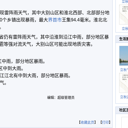
立
出现雷阵雨天气，其中大别山区和淮北西部、北部部分地
40个乡镇出现暴雨，最大
界首市
王集94.4毫米。淮北北
。
立
省仍有雷阵雨天气，其中沿淮到沿江中雨，部分地区暴
生活
雹等强对流天气，大别山区可能出现地质灾害。
江中雨，部分地区暴雨。
区中到大雨。
立秋
逐渐
沿江江北有中到大雨，部分地区暴雨。
天气。
立秋
编辑：超级管理员
秋晒
祝
社区
【
收藏此页
】 【
打印
】