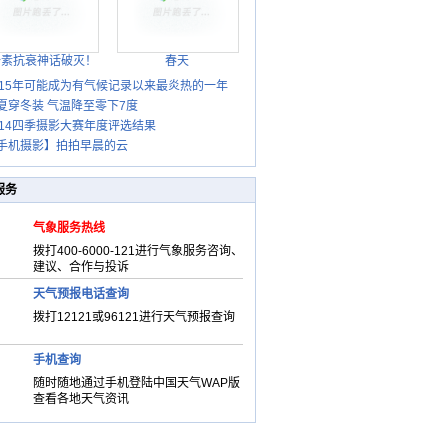
胎素抗衰神话破灭！
春天
015年可能成为有气候记录以来最炎热的一年
夏穿冬装 气温降至零下7度
014四季摄影大赛年度评选结果
手机摄影】拍拍早晨的云
服务
气象服务热线
拨打400-6000-121进行气象服务咨询、
建议、合作与投诉
天气预报电话查询
拨打12121或96121进行天气预报查询
手机查询
随时随地通过手机登陆中国天气WAP版
查看各地天气资讯