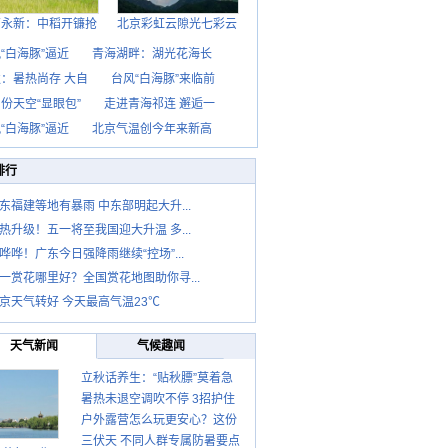
西永新：中稻开镰抢
北京彩虹云隙光七彩云
“白海豚”逼近
青海湖畔：湖光花海长
：暑热尚存 大自
台风“白海豚”来临前
份天空“显眼包”
走进青海祁连 邂逅一
“白海豚”逼近
北京气温创今年来新高
排行
东福建等地有暴雨 中东部明起大升...
热升级！五一将至我国迎大升温 多...
哗哗！广东今日强降雨继续“控场”...
一赏花哪里好？全国赏花地图助你寻...
京天气转好 今天最高气温23℃
天气新闻
气候趣闻
立秋话养生：“贴秋膘”莫着急
暑热未退空调吹不停 3招护住
先清暑再防燥
户外露营怎么玩更安心？这份
肩颈不酸痛
三伏天 不同人群专属防暑要点
攻略请收好