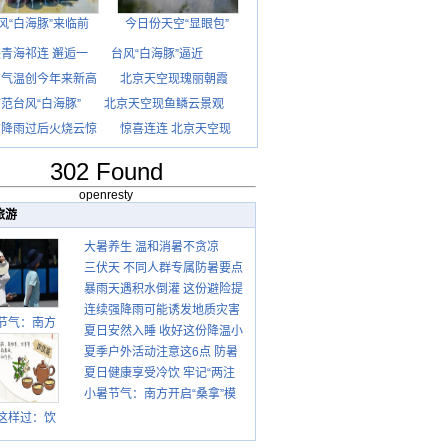
风“白海豚”来临前
今日份天空“显眼包”
青海祁连 邂逅一
台风“白海豚”逼近
京气温创今年来新高
北京天空现瑰丽朝霞
范台风“白海豚”
北京天空现鱼鳞云景观
京降雨过后火烧云惊
惊喜连连 北京天空现
302 Found
openresty
旅游
大暑养生 温和消暑不贪凉
三伏天 不同人群专属防暑要点
暴雨天遇积水倒灌 这份避险提
请收好
连续强降雨可能诱发地质灾害
示请收好
节气：南方
夏日安然入睡 收好这份降温小
这些前兆要知道
盛行防伏旱
夏季户外活动注意这6点 防暑
贴士
雨季陆续开
夏日健康享受冷饮 牢记“两注
启
健身两不误
小暑节气：南方开启“桑拿”模
意一控制”
式 北方陆续进入雨季
这样过：饮
晒伏姜 去除