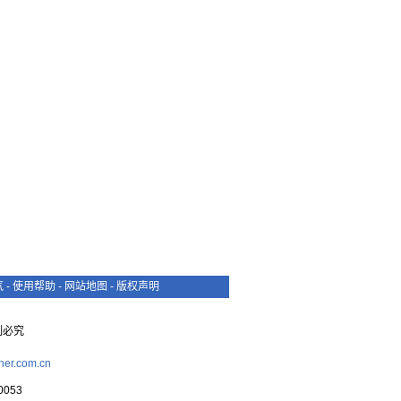
热保健康
气
-
使用帮助
-
网站地图
-
版权声明
复制必究
her.com.cn
053