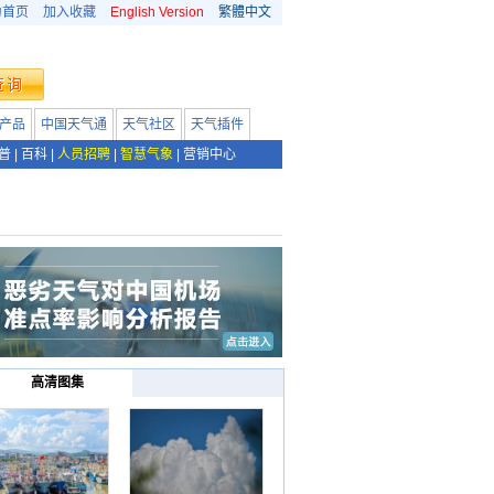
为首页
加入收藏
English Version
繁體中文
产品
中国天气通
天气社区
天气插件
普
|
百科
|
人员招聘
|
智慧气象
|
营销中心
高清图集