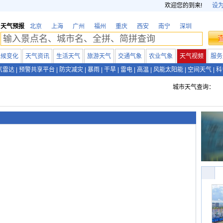
欢迎您的到来!
设
天气预报
北京
上海
广州
福州
重庆
西安
南宁
深圳
气候变化
天气资讯
生活天气
旅游天气
交通气象
农业气象
天气视频
服务
气雷达
|
预警共享平台
|
防灾减灾
|
暴雨
|
干旱
|
雷电
|
高温
|
风能太阳能
|
空间天气
|
科
城市天气查询：