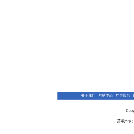
关于我们
-
营销中心
-
广告服务
-
Cop
郑重声明