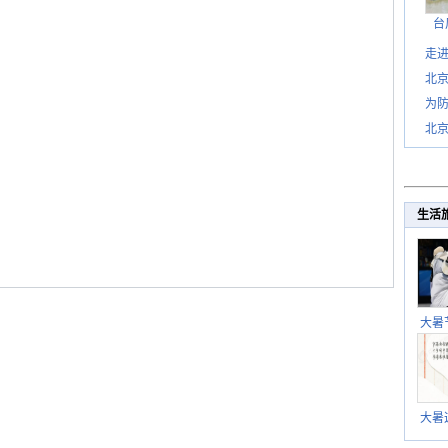
台
走进
北
为防
北
生活
大暑
暑热
北方
大暑
伏茶