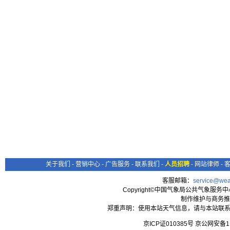
关于我们
-
营销中心
-
广告服务
-
联系我们
-
人员招聘
-
网站律师
-
客服邮箱：
service@wea
Copyright©中国气象局公共气象服务中心 All
制作维护与商务推
郑重声明：使用本站天气信息，请与本站联系
京ICP证010385号 京公网安备1