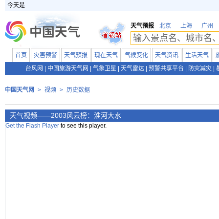
今天是
天气预报
北京
上海
广州
首页
灾害预警
天气预报
现在天气
气候变化
天气资讯
生活天气
台风网
|
中国旅游天气网
|
气象卫星
|
天气雷达
|
预警共享平台
|
防灾减灾
|
中国天气网
>
视频
>
历史数据
天气视频——2003风云榜：淮河大水
Get the Flash Player
to see this player.