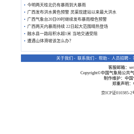
今明两天桂北仍有暴雨到大暴雨
广西发布洪水黄色预警 灵渠现建站以来最大洪水
广西气象台20日09时继续发布暴雨橙色预警
广西两天内暴雨持续 22日起大范围晴热登场
融水县一路段积水超1米 当地交通受阻
遭遇山体滑坡该怎么办？
关于我们
-
联系我们
-
帮助
-
人员招聘
-
客服邮箱：
se
Copyright©中国气象局公共气象服
制作维护：中国
郑重声明：
京ICP证010385-2