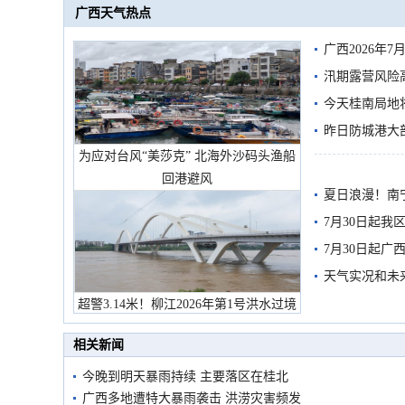
广西天气热点
广西2026年
汛期露营风险
今天桂南局地将
需继续防范
昨日防城港大
为应对台风“美莎克” 北海外沙码头渔船
雨
回港避风
夏日浪漫！南
7月30日起
7月30日起
天气实况和未
超警3.14米！柳江2026年第1号洪水过境
市民在堤岸见证汛况
相关新闻
今晚到明天暴雨持续 主要落区在桂北
广西多地遭特大暴雨袭击 洪涝灾害频发