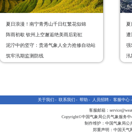
夏日浪漫！南宁青秀山千日红繁花似锦
夏
阵雨初歇 钦州上空邂逅绝美雨后彩虹
遭
泥泞中的坚守：贵港气象人全力抢修自动站
强
筑牢汛期监测防线
汛
为应对台风“美莎克” 北海外沙码头渔船回港
雨
避风
备战“美莎克” 北海气象完成雷达站设备全流
程检查
关于我们
-
联系我们
-
帮助
-
人员招聘
-
客服中心
客服邮箱：
service@wea
Copyright©中国气象局公共气象服务中心 All
制作维护：中国气象局公
郑重声明：中国天气