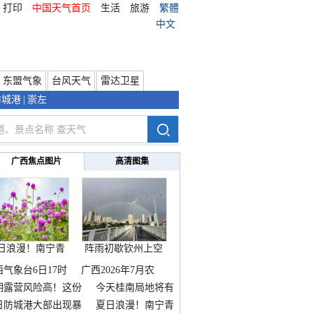
打印
中国天气首页
生活
旅游
繁體
中文
东盟气象
台风天气
雷达卫星
防城港
|
崇左
广西焦点图片
高清图集
日浪漫！南宁青
阵雨初歇钦州上空
秀山
邂逅
西气象台6日17时
广西2026年7月农
期露营风险高！这份
今天桂南局地将有
雨
日防城港大部出现暴
夏日浪漫！南宁青