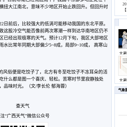
2
温区横扭大江南北，意味不少地区开始止跌回升。但回升时
【
22日前后，比较强大的低涡可能移动我国的东北平原。
致这股冷空气能否像前两次寒潮一样到达华南地区仍不
区已经出现极寒的天气。预计12月下旬，我区大部地区
水比常年同期大部偏少5~8成，局部9~10成， 高寒山
大暑
遍的风俗便是吃饺子了，北方有冬至吃饺子不冻耳朵的活
吃什么都是图一个喜庆、轻松。苦寒时节里寂静独处
大暑
，品味时光。（文/李长伦 郁海蓉）
气象
查天气
注“广西天气”微信公众号