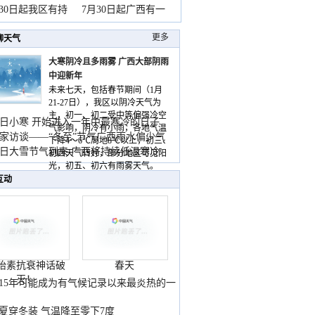
山
月30日起我区有持
7月30日起广西有一
更多
聊天气
大寒阴冷且多雨雾 广西大部阴雨
中迎新年
未来七天，包括春节期间（1月
21-27日），我区以阴冷天气为
主，初一、初二受中等偏强冷空
日小寒 开始进入一年中最寒冷的日子
气影响，阴冷有小雨，各地气温
家访谈——“冬至”节气广西雨水偏少气
下降4～6℃局地8℃以上，初三、
低
日大雪节气到来 广西将持续低温寒冷
初四天气转好，部分地区可见阳
气
光，初五、初六有雨雾天气。
互动
胎素抗衰神话破
春天
灭！
015年可能成为有气候记录以来最炎热的一
夏穿冬装 气温降至零下7度