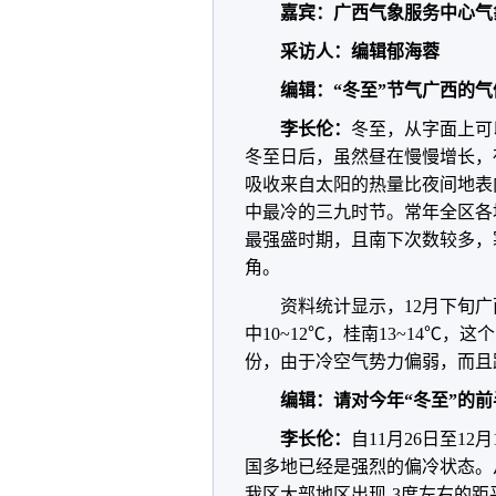
嘉宾：广西气象服务中心气
采访人：编辑郁海蓉
编辑：“冬至”节气广西的
李长伦：
冬至，从字面上可
冬至日后，虽然昼在慢慢增长，
吸收来自太阳的热量比夜间地表
中最冷的三九时节。常年全区各
最强盛时期，且南下次数较多，寒
角。
资料统计显示，12月下旬广西
中10~12℃，桂南13~14℃
份，由于冷空气势力偏弱，而且
编辑：请对今年“冬至”的
李长伦：
自11月26日至1
国多地已经是强烈的偏冷状态。从
我区大部地区出现-3度左右的