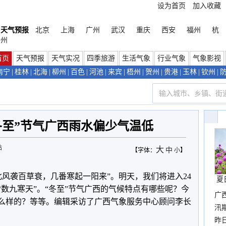
设为首页
加入收藏
天气预报
北京
上海
广州
武汉
重庆
西安
福州
杭
州
首页
天气预报
天气实况
四季旅游
生活气象
行业气象
气象影视
南宁
|
桂林
|
北海
|
柳州
|
百色
|
河池
|
来宾
|
梧州
|
贺州
|
贵港
|
玉林
|
钦州
|
冬至”节气广西雨水偏少气温低
站
大
中
【字体：
小
】
北风袭百草衰，几番寒起一阳来”。明天，我们将进入24
夏
“数九寒天”。“冬至”节气广西的气候特点有哪些呢？今
广
什么样的？等等。编辑采访了广西气象服务中心顾问李长
汛
暴
昨