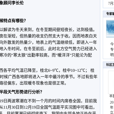
象顾问李长伦
秀
7
专家
气候特点有哪些？
以解读为冬天来到，在冬至期间昼短夜长，达到极值。
夜在渐短，但热量的收支仍然支大于收。因而地表白天
向外散发的热量少，地表上的气温继续低，即进入一年
今
地入冬时间，在冬至前后，此时北方空气势力已经进入
专
冷的“寒太狼”出勤率较高，而“暖洋洋“只能沦为配
温
明
天
社区
各平均气温已降至，桂北6~9℃，桂中10~12℃； 桂
，这个时候广西各地即将进入一年中最冷的季节。不过有些年
路径偏东，出现暖冬现象也是很正常。
前半段天气形势进行分析？
羊
2月19日两波寒潮在不到一个月的时间内席卷全国，目前我
2
11月30日到12月19日全国气温距平实况图中可看出，
年
立
距平。目前寒潮已经彻底南下，我国中东部多地正处在平