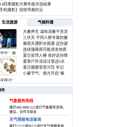
014四季摄影大赛年度评选结果
手机摄影】拍拍早晨的云
生活旅游
气候科普
大暑养生 温和消暑不贪凉
三伏天 不同人群专属防暑
暴雨天遇积水倒灌 这份避
要点请收好
连续强降雨可能诱发地质
险提示请收好
节气：南
夏日安然入睡 收好这份降
灾害 这些前兆要知道
夏季户外活动注意这6点
温小贴士
夏日健康享受冷饮 牢记
防暑健身两不误
小暑节气：南方开启“桑
“两注意一控制”
拿”模式 北方陆续进入雨
这样过：
季
服务
气象服务热线
拨打400-6000-121进行气象服务咨询、
建议、合作与投诉
天气预报电话查询
拨打12121或96121进行天气预报查询