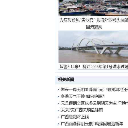
为应对台风“美莎克” 北海外沙码头渔
回港避风
超警3.14米！柳江2026年第1号洪水过
市民在堤岸见证汛况
相关新闻
未来一周无明显降雨 元旦假期局地还
冬季天气干燥 如何护肤？
元旦假期全区以多云到阴天为主 早晚
未来7天广西无明显降雨
广西暖阳将上线
广西雨渐停阴云散 晴燥回暖迎新年