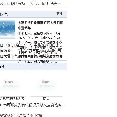
山
月30日起我区有持
7月30日起广西有一
更多
聊天气
大寒阴冷且多雨雾 广西大部阴雨
中迎新年
未来七天，包括春节期间（1月
21-27日），我区以阴冷天气为
主，初一、初二受中等偏强冷空
日小寒 开始进入一年中最寒冷的日子
气影响，阴冷有小雨，各地气温
家访谈——“冬至”节气广西雨水偏少气
下降4～6℃局地8℃以上，初三、
低
日大雪节气到来 广西将持续低温寒冷
初四天气转好，部分地区可见阳
气
光，初五、初六有雨雾天气。
互动
胎素抗衰神话破
春天
灭！
015年可能成为有气候记录以来最炎热的一
夏穿冬装 气温降至零下7度