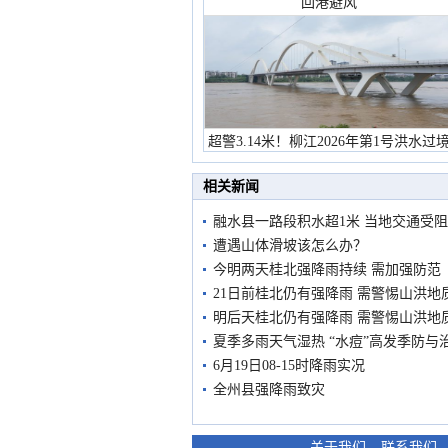
回港避风
超警3.14米！柳江2026年第1号洪水过
市民在堤岸见证汛况
相关新闻
融水县一路段积水超1米 当地交通受阻
遭遇山体滑坡该怎么办？
今明两天桂北强降雨持续 需加强防范
21日前桂北仍有强降雨 需警惕山洪地
明后天桂北仍有强降雨 需警惕山洪地
夏季多雨天气湿热 “水痘”高发季防与
6月19日08-15时降雨实况
全州县强降雨致灾
关于我们
-
联系我们