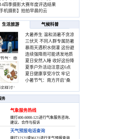
014四季摄影大赛年度评选结果
手机摄影】拍拍早晨的云
生活旅游
气候科普
大暑养生 温和消暑不贪凉
三伏天 不同人群专属防暑
暴雨天遇积水倒灌 这份避
要点请收好
连续强降雨可能诱发地质
险提示请收好
节气：南
夏日安然入睡 收好这份降
灾害 这些前兆要知道
夏季户外活动注意这6点
温小贴士
夏日健康享受冷饮 牢记
防暑健身两不误
小暑节气：南方开启“桑
“两注意一控制”
拿”模式 北方陆续进入雨
这样过：
季
服务
气象服务热线
拨打400-6000-121进行气象服务咨询、
建议、合作与投诉
天气预报电话查询
拨打12121或96121进行天气预报查询