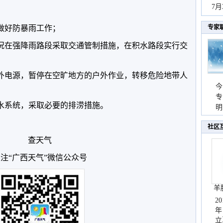
秀
7
责做好防暴雨工作；
专家
路况在强降雨路段采取交通管制措施，在积水路段实行交
室外电源，暂停在空旷地方的户外作业，转移危险地带人
今
专
排水系统，采取必要的排涝措施。
温
明
天
社区
查天气
注“广西天气”微信公众号
羊
2
年
立