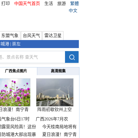
打印
中国天气首页
生活
旅游
繁體
中文
东盟气象
台风天气
雷达卫星
防城港
|
崇左
广西焦点图片
高清图集
日浪漫！南宁青
阵雨初歇钦州上空
秀山
邂逅
西气象台6日17时
广西2026年7月农
期露营风险高！这份
今天桂南局地将有
雨
日防城港大部出现暴
夏日浪漫！南宁青