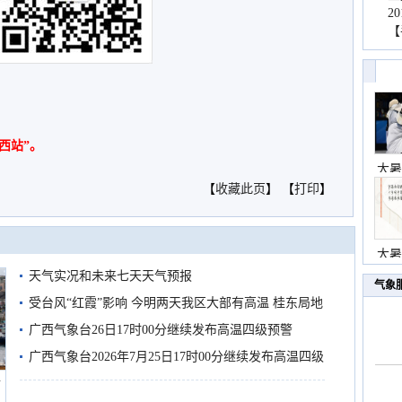
2
【
西站”。
大暑
【
收藏此页
】 【
打印
】
大暑
天气实况和未来七天天气预报
气象
受台风“红霞”影响 今明两天我区大部有高温 桂东局地
有较强降雨
广西气象台26日17时00分继续发布高温四级预警
广西气象台2026年7月25日17时00分继续发布高温四级
船
预警