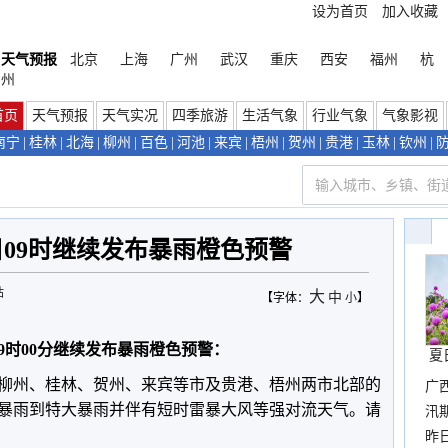
设为首页
加入收藏
天气预报
北京
上海
广州
武汉
重庆
西安
福州
杭
州
首页
天气预报
天气实况
四季旅游
生活气象
行业气象
气象影视
南宁
|
桂林
|
北海
|
柳州
|
百色
|
河池
|
来宾
|
梧州
|
贺州
|
贵港
|
玉林
|
钦州
|
日09时继续发布暴雨橙色预警
站
大
中
【字体：
小
】
日09时00分继续发布暴雨橙色预警：
夏
、柳州、桂林、贺州、来宾等市及贵港、梧州两市北部的
广
暴雨到特大暴雨并伴有短时雷暴大风等强对流天气。请
汛
暴
昨