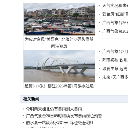
天气实况和未
受台风“红霞”
有较强降雨
广西气象台26
广西气象台20
为应对台风“美莎克” 北海外沙码头渔船
预警
回港避风
广西气象台7月
阵雨初歇 钦
珍爱生命 远
未来7天广西
超警3.14米！柳江2026年第1号洪水过境
市民在堤岸见证汛况
相关新闻
今明两天桂北仍有暴雨到大暴雨
广西气象台20日09时继续发布暴雨橙色预警
融水县一路段积水超1米 当地交通受阻