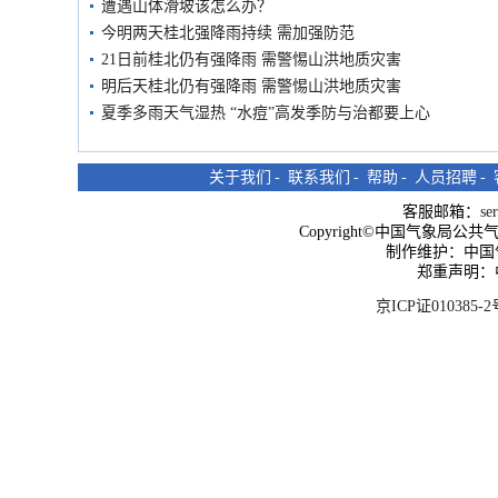
遭遇山体滑坡该怎么办？
今明两天桂北强降雨持续 需加强防范
21日前桂北仍有强降雨 需警惕山洪地质灾害
明后天桂北仍有强降雨 需警惕山洪地质灾害
夏季多雨天气湿热 “水痘”高发季防与治都要上心
关于我们
-
联系我们
-
帮助
-
人员招聘
-
客服邮箱：
se
Copyright©中国气象局公共气象服
制作维护：中国
郑重声明：
京ICP证010385-2