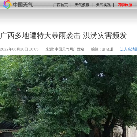
广西首页
|
天气预报
|
天气实况
|
四季旅游
|
广西多地遭特大暴雨袭击 洪涝灾害频发
2022年06月20日 16:05
来源: 中国天气网广西站
编辑：唐晓珊
进入高清