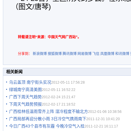
（图文/唐琴)
转载请注明“来源：中国天气网广西站”。
分享到：
新浪微博
搜狐微博
腾讯微博
网易微博
飞信
凤凰微博
和讯微博
相关新闻
乌云盖顶 南宁街头实况
2012-05-11 17:56:28
绿城南宁高清美图
2012-05-11 16:52:22
广西下周天气趋势
2012-02-24 15:21:47
下周天气趋势预报
2012-02-17 21:18:52
广西桂林低温雨雪齐上阵 湿冷程度不输北方
2012-01-06 10:38:56
广西局部再迎分散小雨 3日冷空气携雨南下
2011-12-31 10:41:20
今日广西43个县市有灰霾 今晚冷空气入桂
2011-12-21 16:11:17