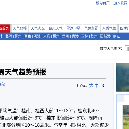
设为首页
加入收藏
西首页
天气预报
天气实况
台风天气
雷达卫星
气象影视
东盟气象
四季
林
|
北海
|
柳州
|
百色
|
河池
|
来宾
|
梧州
|
贺州
|
贵港
|
玉林
|
钦州
|
防城港
|
崇左
城市天气查询：
周天气趋势预报
西站
大
中
【字体：
小
】
周平均气温：桂南、桂西大部11～13℃，桂东北4～
桂西大部偏低2～3℃，桂东北偏低4～5℃。周降雨
北部分地区10～18毫米。与常年同期相比，大部偏少