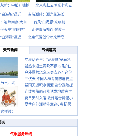
西永新：中稻开镰抢
北京彩虹云隙光七彩云
“白海豚”逼近
青海湖畔：湖光花海长
：暑热尚存 大自
台风“白海豚”来临前
份天空“显眼包”
走进青海祁连 邂逅一
“白海豚”逼近
北京气温创今年来新高
天气新闻
气候趣闻
立秋话养生：“贴秋膘”莫着急
暑热未退空调吹不停 3招护住
先清暑再防燥
户外露营怎么玩更安心？这份
肩颈不酸痛
三伏天 不同人群专属防暑要点
攻略请收好
秋节气：北
暴雨天遇积水倒灌 这份避险提
请收好
连续强降雨可能诱发地质灾害
示请收好
夏日安然入睡 收好这份降温小
这些前兆要知道
夏季户外活动注意这6点 防暑
贴士
健身两不误
秋这样过：
服务
气象服务热线