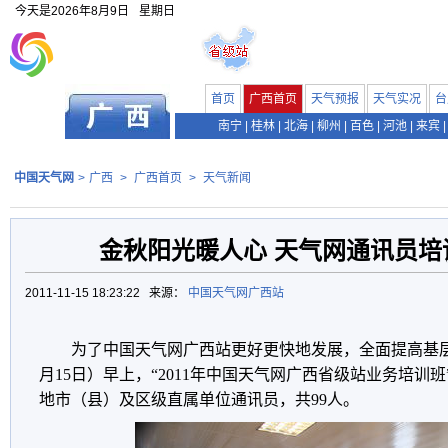
今天是
2026年8月9日
星期日
首页
广西首页
天气预报
天气实况
台
南宁
|
桂林
|
北海
|
柳州
|
百色
|
河池
|
来宾
|
中国天气网
>
广西
>
广西首页
>
天气新闻
金秋阳光暖人心 天气网通讯员培
2011-11-15 18:23:22 来源：
中国天气网广西站
为了中国天气网广西站更好更快地发展，全面提高基层
月15日）早上，“2011年中国天气网广西省级站业务培训
地市（县）及区级直属单位通讯员，共99人。