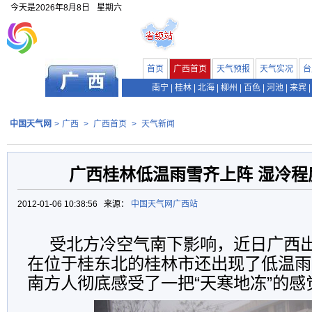
今天是
2026年8月8日
星期六
首页
广西首页
天气预报
天气实况
台
南宁
|
桂林
|
北海
|
柳州
|
百色
|
河池
|
来宾
|
中国天气网
>
广西
>
广西首页
>
天气新闻
广西桂林低温雨雪齐上阵 湿冷程
2012-01-06 10:38:56 来源：
中国天气网广西站
受北方冷空气南下影响，近日广西
在位于桂东北的桂林市还出现了低温雨
南方人彻底感受了一把“天寒地冻”的感