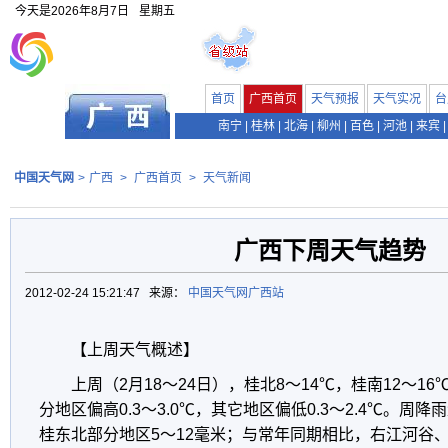
今天是
2026年8月7日
星期五
首页
广西首页
天气预报
天气实况
台
南宁
|
桂林
|
北海
|
柳州
|
百色
|
河池
|
来宾
|
中国天气网
>
广西
>
广西首页
>
天气新闻
广西下周天气趋势
2012-02-24 15:21:47 来源：
中国天气网广西站
【上周天气概述】
上周（2月18～24日），桂北8～14℃，桂南12～1
分地区偏高0.3～3.0℃，其它地区偏低0.3～2.4℃。周
桂东北部分地区5～12毫米；与常年同期相比，右江河谷