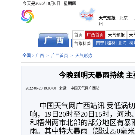
今天是
2026年8月6日
星期四
天气预报
北京
州
首页
广西首页
天气预报
天
南宁
|
桂林
|
北海
|
柳
气象科普
全国
>
广西
>
广西首页
>
天气形势
今晚到明天暴雨持续 主
2022-06-20 19:00:00 来源：
中国天气网广西站
中国天气网广西站讯 受低涡
响，19日20时至20日15时，
和梧州两市北部的部分地区有暴
雨。其中特大暴雨（超过250毫