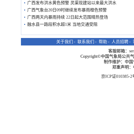
广西发布洪水黄色预警 灵渠现建站以来最大洪水
广西气象台20日09时继续发布暴雨橙色预警
广西两天内暴雨持续 22日起大范围晴热登场
融水县一路段积水超1米 当地交通受阻
关于我们
-
联系我们
-
帮助
-
人员招聘
-
客服邮箱：
se
Copyright©中国气象局公共气象服
制作维护：中国
郑重声明：
京ICP证010385-2