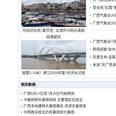
受台风“红霞”
有较强降雨
广西气象台26
广西气象台20
为应对台风“美莎克” 北海外沙码头渔船
预警
回港避风
广西气象台7月
阵雨初歇 钦
珍爱生命 远
未来7天广西
超警3.14米！柳江2026年第1号洪水过境
市民在堤岸见证汛况
相关新闻
广西6月21日至7月20日气候预测
今晚到明天暴雨持续 主要落区在桂北
广西多地遭特大暴雨袭击 洪涝灾害频发
今明两天桂北仍有暴雨到大暴雨