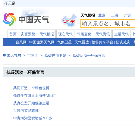
今天是
天气预报
北京
上海
广州
首页
灾害预警
天气预报
现在天气
气候变化
天气资讯
生活天气
台风网
|
中国旅游天气网
|
气象卫星
|
天气雷达
|
预警共享平台
|
防灾减灾
|
中国天气网
>
世博会
>
低碳世博专题
>
低碳活动—环保宣言
低碳活动—环保宣言
共同打造一个绿色世博
低碳生存阻止上海变“海上”
从办公室开始低碳生活
百姓的节能减排
中青海湖面积缩减700多