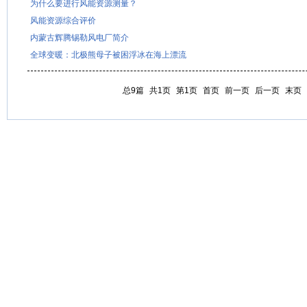
为什么要进行风能资源测量？
风能资源综合评价
内蒙古辉腾锡勒风电厂简介
全球变暖：北极熊母子被困浮冰在海上漂流
总9篇
共1页
第1页
首页
前一页
后一页
末页