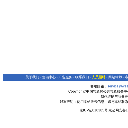
关于我们
-
营销中心
-
广告服务
-
联系我们
-
人员招聘
-
网站律师
-
客服邮箱：
service@wea
Copyright©中国气象局公共气象服务中心 All
制作维护与商务推
郑重声明：使用本站天气信息，请与本站联系
京ICP证010385号 京公网安备1