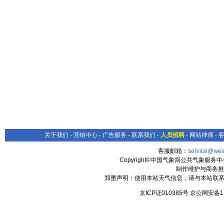
关于我们
-
营销中心
-
广告服务
-
联系我们
-
人员招聘
-
网站律师
-
客服邮箱：
service@wea
Copyright©中国气象局公共气象服务中心 All
制作维护与商务推
郑重声明：使用本站天气信息，请与本站联系
京ICP证010385号 京公网安备1