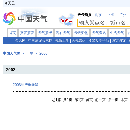
今天是
天气预报
北京
上海
广州
首页
灾害预警
天气预报
现在天气
气候变化
天气资讯
生活天气
台风网
|
中国旅游天气网
|
气象卫星
|
天气雷达
|
预警共享平台
|
防灾减灾
|
中国天气网
>
干旱
>
2003
2003
2003年严重春旱
总1篇
共1页
第1页
首页
前一页
后一页
末页