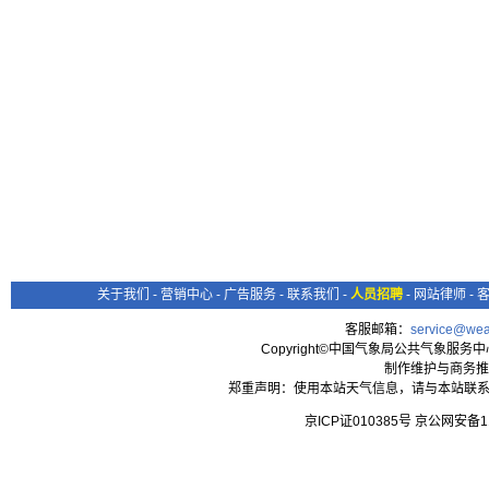
关于我们
-
营销中心
-
广告服务
-
联系我们
-
人员招聘
-
网站律师
-
客服邮箱：
service@wea
Copyright©中国气象局公共气象服务中心 All
制作维护与商务推
郑重声明：使用本站天气信息，请与本站联系
京ICP证010385号 京公网安备1