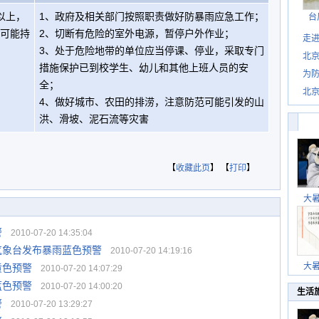
以上，
1、政府及相关部门按照职责做好防暴雨应急工作；
台
雨可能持
2、切断有危险的室外电源，暂停户外作业；
走进
3、处于危险地带的单位应当停课、停业，采取专门
北
措施保护已到校学生、幼儿和其他上班人员的安
为防
全；
北
4、做好城市、农田的排涝，注意防范可能引发的山
洪、滑坡、泥石流等灾害
【
收藏此页
】 【
打印
】
大
警
2010-07-20 14:35:04
气象台发布暴雨蓝色预警
2010-07-20 14:19:16
大
黄色预警
2010-07-20 14:07:29
蓝色预警
2010-07-20 14:00:20
生活
警
2010-07-20 13:29:27