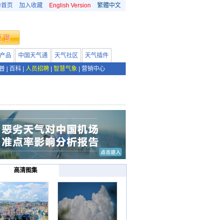
为首页
加入收藏
English Version
繁體中文
产品
中国天气通
天气社区
天气插件
普
|
百科
|
人员招聘
|
智慧气象
|
营销中心
高清图集