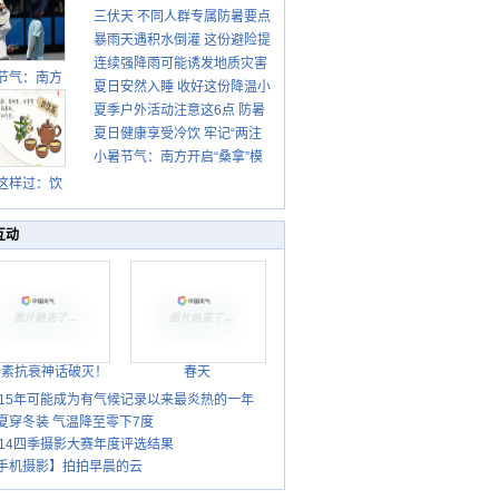
三伏天 不同人群专属防暑要点
暴雨天遇积水倒灌 这份避险提
请收好
连续强降雨可能诱发地质灾害
示请收好
节气：南方
夏日安然入睡 收好这份降温小
这些前兆要知道
盛行防伏旱
夏季户外活动注意这6点 防暑
贴士
雨季陆续开
夏日健康享受冷饮 牢记“两注
启
健身两不误
小暑节气：南方开启“桑拿”模
意一控制”
式 北方陆续进入雨季
这样过：饮
晒伏姜 去除
热保健康
互动
胎素抗衰神话破灭！
春天
015年可能成为有气候记录以来最炎热的一年
夏穿冬装 气温降至零下7度
014四季摄影大赛年度评选结果
手机摄影】拍拍早晨的云