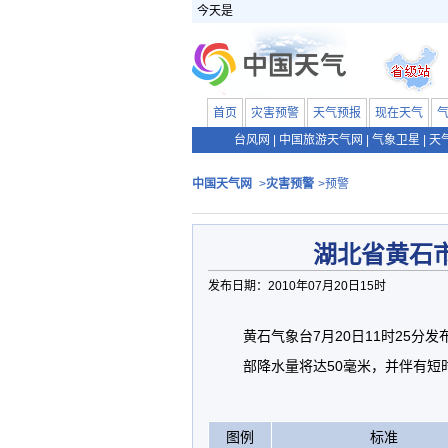
今天是
首页
灾害预警
天气预报
现在天气
台风网
|
中国旅游天气网
|
气象卫星
|
天
中国天气网
>
灾害预警
>预警
湖北省黄石
发布日期：2010年07月20日15时
黄石气象台7月20日11时25
部降水量将达50毫米，并伴有短
图例
标准