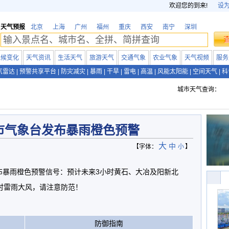
欢迎您的到来!
设
天气预报
北京
上海
广州
福州
重庆
西安
南宁
深圳
气候变化
天气资讯
生活天气
旅游天气
交通气象
农业气象
天气视频
服务
气雷达
|
预警共享平台
|
防灾减灾
|
暴雨
|
干旱
|
雷电
|
高温
|
风能太阳能
|
空间天气
|
科
城市天气查询：
市气象台发布暴雨橙色预警
大
中
【字体：
小
】
分发布暴雨橙色预警信号：预计未来3小时黄石、大冶及阳新北
时雷雨大风，请注意防范！
防御指南