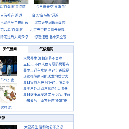
风“白海豚”来临前
今日份天空“显眼包”
青海祁连 邂逅一
台风“白海豚”逼近
京气温创今年来新高
北京天空现瑰丽朝霞
范台风“白海豚”
北京天空现鱼鳞云景观
京降雨过后火烧云惊
惊喜连连 北京天空现
天气新闻
气候趣闻
大暑养生 温和消暑不贪凉
三伏天 不同人群专属防暑要点
暴雨天遇积水倒灌 这份避险提
请收好
连续强降雨可能诱发地质灾害
示请收好
暑节气：南
夏日安然入睡 收好这份降温小
这些前兆要知道
夏季户外活动注意这6点 防暑
贴士
夏日健康享受冷饮 牢记“两注意
健身两不误
小暑节气：南方开启“桑拿”模
一控制”
式 北方陆续进入雨季
暑这样过：
旅游
大暑养生 温和消暑不贪凉