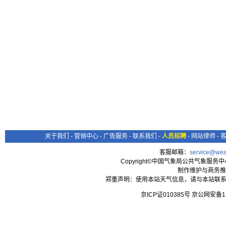
关于我们
-
营销中心
-
广告服务
-
联系我们
-
人员招聘
-
网站律师
-
客服邮箱：
service@wea
Copyright©中国气象局公共气象服务中心 All
制作维护与商务推
郑重声明：使用本站天气信息，请与本站联系
京ICP证010385号 京公网安备1