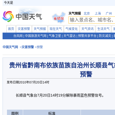
今天是
天气预报
北京
上海
广州
首页
灾害预警
天气预报
现在天气
气候变化
天气资讯
生活天气
台风网
|
中国旅游天气网
|
气象卫星
|
天气雷达
|
预警共享平台
|
防灾减灾
|
中国天气网
>
灾害预警
>预警
贵州省黔南布依族苗族自治州长顺县气
预警
发布日期2010年07月20日14时
长顺县气象台7月20日14时19分解除暴雨蓝色预警信号。
图例
标准