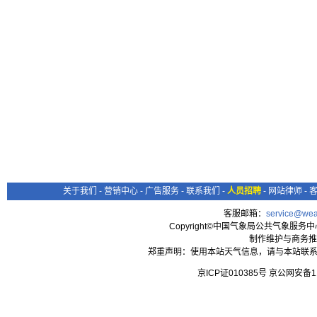
关于我们
-
营销中心
-
广告服务
-
联系我们
-
人员招聘
-
网站律师
-
客服邮箱：
service@wea
Copyright©中国气象局公共气象服务中心 All
制作维护与商务推
郑重声明：使用本站天气信息，请与本站联系
京ICP证010385号 京公网安备1