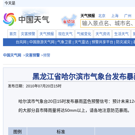
今天是
天气预报
北京
上海
广州
首页
灾害预警
天气预报
现在天气
气候变化
天气资讯
生活天气
台风网
|
中国旅游天气网
|
气象卫星
|
天气雷达
|
预警共享平台
|
防灾减灾
|
中国天气网
>
灾害预警
>预警
黑龙江省哈尔滨市气象台发布暴
发布日期：2010年07月20日15时
哈尔滨市气象台20日15时发布暴雨蓝色预警信号：预计未来1
的大部分县市降雨量将达50mm以上，请各地注意防范暴雨。
图例
标准