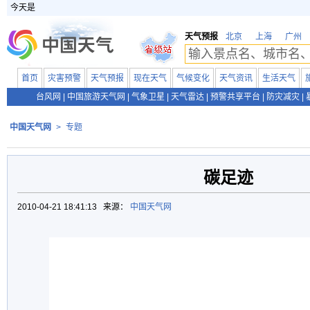
今天是
天气预报
北京
上海
广州
首页
灾害预警
天气预报
现在天气
气候变化
天气资讯
生活天气
台风网
|
中国旅游天气网
|
气象卫星
|
天气雷达
|
预警共享平台
|
防灾减灾
|
中国天气网
>
专题
碳足迹
2010-04-21 18:41:13 来源：
中国天气网