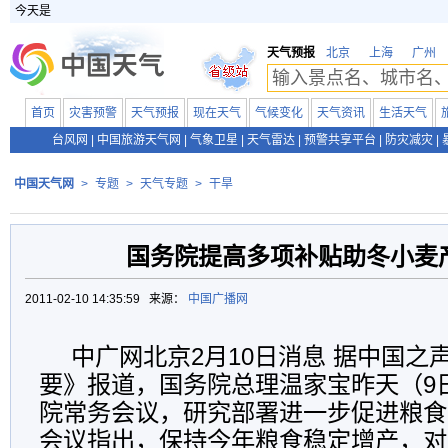
今天是
天气预报
北京
上海
广州
首页
灾害预警
天气预报
现在天气
气候变化
天气资讯
生活天气
台风网
|
中国旅游天气网
|
气象卫星
|
天气雷达
|
预警共享平台
|
防灾减灾
|
中国天气网
>
专题
>
天气专题
>
干旱
国务院提高多项补贴助冬小麦
2011-02-10 14:35:59 来源：
中国广播网
中广网北京2月10日消息 据中国之
要》报道，国务院总理温家宝昨天（9
院常务会议，研究部署进一步促进粮食
会议指出，保持今年粮食稳定增产，对