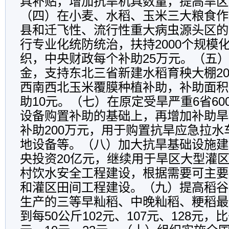
具补贴，增加抗旱机具数量，提高旱区
（四）在小麦、水稻、玉米三大粮食作
县和迁飞性、流行性重大病虫源头区的
行专业化统防统治，扶持2000个规模
织，中央财政每个补助25万元。（五
金，支持东北三省新建水稻育秧大棚2
西南西北玉米覆膜种植补助，补助面积5
助10元。（七）在原定受旱严重6省6
设备购置补助的基础上，再增加补助旱
补助200万元，用于购置抗旱应急拉
地设备等。（八）加大抗旱基础设施建
央投资20亿元，继续用于旱区大型灌
村饮水安全工程建设，根据需要可主要
和灌区田间工程建设。（九）提高稻谷
生产的三等早籼稻、中晚籼稻、粳稻最
到每50公斤102元、107元、128元，