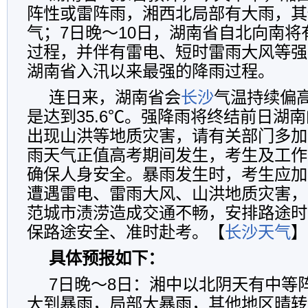
阵性或雷阵雨，湘西北局部有大雨，其
气；7日晚～10日，湖南省自北向南
过程，并伴有雷电、短时雷雨大风等强
湖南省入汛以来最强的降雨过程。
连日来，湖南省会
长沙
气温持续偏
是达到35.6℃。强降雨将终结前日湖
出现山洪等地质灾害，请有关部门多加
雨天气正值高考期间发生，考生及工作
确保人身安全。暴雨发生时，考生应加
遭遇雷电、雷雨大风、山洪地质灾害，
范城市渍涝造成交通不畅，安排路途时
保路途安全、准时赴考。【
长沙天气
】
具体预报如下：
7日晚～8日：湘中以北阴天有中等
大到暴雨，局部大暴雨，其他地区晴转