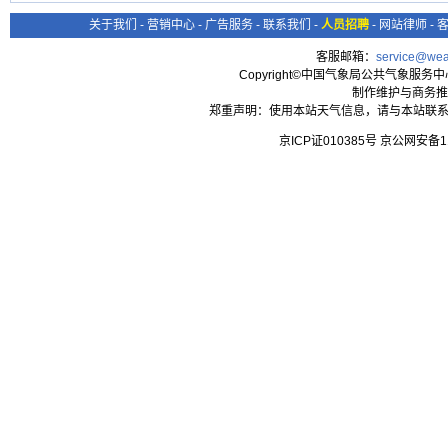
关于我们
-
营销中心
-
广告服务
-
联系我们
-
人员招聘
-
网站律师
-
客服邮箱：
service@wea
Copyright©中国气象局公共气象服务中心 All
制作维护与商务推
郑重声明：使用本站天气信息，请与本站联系
京ICP证010385号 京公网安备1