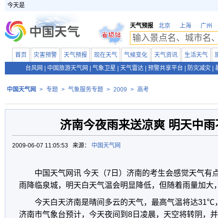
今天是
天气预报
北京
上海
广州
首页
灾害预警
天气预报
现在天气
气候变化
天气资讯
生活天气
台风网
|
中国旅游天气网
|
气象卫星
|
天气雷达
|
预警共享平台
|
防灾减灾
|
中国天气网
>
专题
>
气象服务专题
>
2009
>
高考
济南今夜雨来送凉爽 明天中雨
2009-06-07 11:05:53 来源：
中国天气网
中国天气网讯 今天（7日）济南的考生会感觉天气有
雨降临泉城，明天白天气温会明显降低，但随着雨量加大
今天白天济南是晴间多云的天气，最高气温将达31℃
济南市气象台预计，今天夜间到8日凌晨，天空将转阴，并