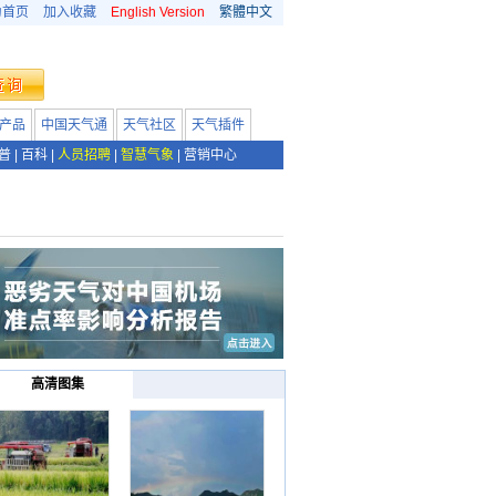
为首页
加入收藏
English Version
繁體中文
产品
中国天气通
天气社区
天气插件
普
|
百科
|
人员招聘
|
智慧气象
|
营销中心
高清图集