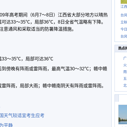
江
09年高考期间（6月7～8日）江西省大部分地方以晴热
台风
可达33～35℃，局部36℃，8日全省气温略有下降。
立秋
注意通风和采取适当的防暑降温措施。
今日
台风
热点
33～35℃，局部可达36℃
广
火
后到傍晚有阵雨或雷阵雨，最高气温30～32℃；赣中赣
雨
五
或雷阵雨，局部大雨；赣中赣南阴天有阵雨或雷阵雨。
北
气
国天气较适宜考生应考
为平静