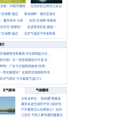
西永新：中稻开镰抢
北京彩虹云隙光七彩云
“白海豚”逼近
青海湖畔：湖光花海长
：暑热尚存 大自
台风“白海豚”来临前
份天空“显眼包”
走进青海祁连 邂逅一
“白海豚”逼近
北京气温创今年来新高
排行
东福建等地有暴雨 中东部明起大升...
热升级！五一将至我国迎大升温 多...
哗哗！广东今日强降雨继续“控场”...
一赏花哪里好？全国赏花地图助你寻...
京天气转好 今天最高气温23℃
天气新闻
气候趣闻
立秋话养生：“贴秋膘”莫着急
暑热未退空调吹不停 3招护住
先清暑再防燥
户外露营怎么玩更安心？这份
肩颈不酸痛
三伏天 不同人群专属防暑要点
攻略请收好