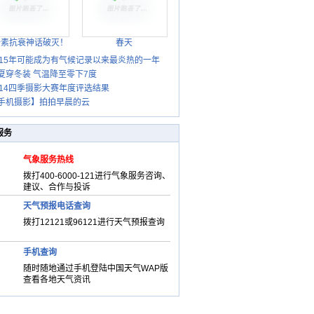
胎素抗衰神话破灭！
春天
015年可能成为有气候记录以来最炎热的一年
夏穿冬装 气温降至零下7度
014四季摄影大赛年度评选结果
手机摄影】拍拍早晨的云
服务
气象服务热线
拨打400-6000-121进行气象服务咨询、
建议、合作与投诉
天气预报电话查询
拨打12121或96121进行天气预报查询
手机查询
随时随地通过手机登陆中国天气WAP版
查看各地天气资讯