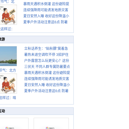
秋节气：北
暴雨天遇积水倒灌 这份避险提
请收好
连续强降雨可能诱发地质灾害
示请收好
夏日安然入睡 收好这份降温小
这些前兆要知道
夏季户外活动注意这6点 防暑
贴士
健身两不误
秋这样过：
旅游
立秋话养生：“贴秋膘”莫着急
暑热未退空调吹不停 3招护住
先清暑再防燥
户外露营怎么玩更安心？这份
肩颈不酸痛
三伏天 不同人群专属防暑要点
攻略请收好
节气：北方
暴雨天遇积水倒灌 这份避险提
请收好
转凉 南方暑
连续强降雨可能诱发地质灾害
示请收好
热仍盛
夏日安然入睡 收好这份降温小
这些前兆要知道
夏季户外活动注意这6点 防暑
贴士
健身两不误
这样过：啃
秋贴秋膘 庆
丰收迎秋来
互动