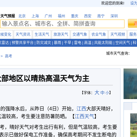
欢迎您的到来!
设
天气预报
北京
上海
广州
福州
重庆
西安
南宁
深圳
气候变化
天气资讯
生活天气
旅游天气
交通气象
农业气象
天气视频
服务
气雷达
|
预警共享平台
|
防灾减灾
|
暴雨
|
干旱
|
雷电
|
高温
|
风能太阳能
|
空间天气
|
科
城市天气查询：
>
高考
大部地区以晴热高温天气为主
大
中
【字体：
小
】
天的强降水后，从昨日（4日）开始，
江西
大部天晴好，
）气温较高，考生要注意防暑防晒。【
江西天气
】
高考，晴好天气对考生出行有利，但是气温较高，考生要
表示已做好保电工作准备，确保高考期间不发生断电的