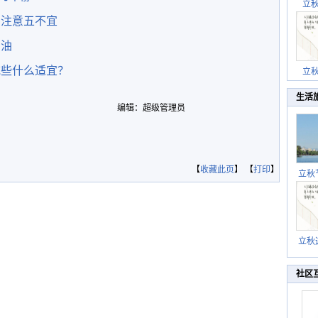
立
 注意五不宜
加油
吃些什么适宜？
立
生活
编辑：超级管理员
【
收藏此页
】 【
打印
】
立秋
逐渐
立秋
秋晒
祝
社区