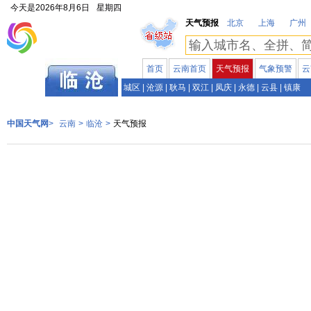
今天是
2026年8月6日
星期四
天气预报
北京
上海
广州
首页
云南首页
天气预报
气象预警
云
云南
城区
|
沧源
|
耿马
|
双江
|
凤庆
|
永德
|
云县
|
镇康
中国天气网
>
云南
>
临沧
>
天气预报