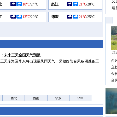
文
沧
18℃
/
24℃
怒江
21℃
/
28℃
迪
江
13℃
/
20℃
德宏
21℃
/
25℃
江
7日：未来三天全国天气预报
台
来三天东海及华东将出现强风雨天气，需做好防台风各项准备工
长
立
前
今
一
台
高
西北
西南
华东
华中