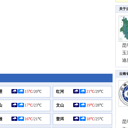
关于
昆
玉
迪
云南
理
15℃
/
20℃
红河
21℃
/
29℃
山
17℃
/
23℃
文山
19℃
/
28℃
雄
16℃
/
21℃
普洱
18℃
/
25℃
昆