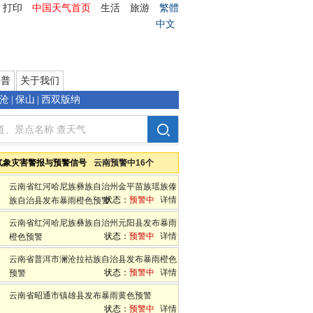
打印
中国天气首页
生活
旅游
繁體
中文
科普
关于我们
沧
|
保山
|
西双版纳
气象灾害警报与预警信号
云南预警中16个
云南省红河哈尼族彝族自治州金平苗族瑶族傣
状态：
预警中
详情
族自治县发布暴雨橙色预警
云南省红河哈尼族彝族自治州元阳县发布暴雨
状态：
预警中
详情
橙色预警
云南省普洱市澜沧拉祜族自治县发布暴雨橙色
状态：
预警中
详情
预警
云南省昭通市镇雄县发布暴雨黄色预警
状态：
预警中
详情