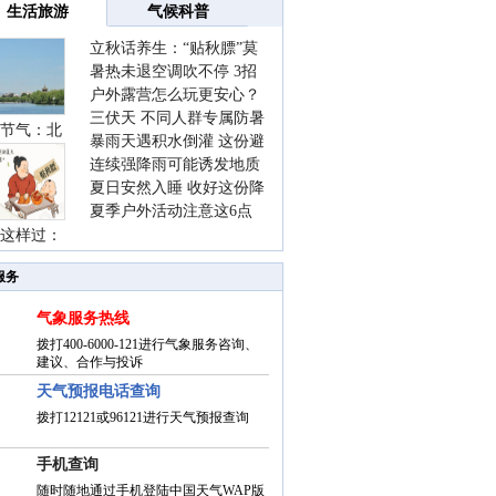
生活旅游
气候科普
立秋话养生：“贴秋膘”莫
暑热未退空调吹不停 3招
着急 先清暑再防燥
户外露营怎么玩更安心？
护住肩颈不酸痛
三伏天 不同人群专属防暑
这份攻略请收好
节气：北
暴雨天遇积水倒灌 这份避
要点请收好
连续强降雨可能诱发地质
险提示请收好
夏日安然入睡 收好这份降
灾害 这些前兆要知道
夏季户外活动注意这6点
温小贴士
这样过：
防暑健身两不误
服务
气象服务热线
拨打400-6000-121进行气象服务咨询、
建议、合作与投诉
天气预报电话查询
拨打12121或96121进行天气预报查询
手机查询
随时随地通过手机登陆中国天气WAP版