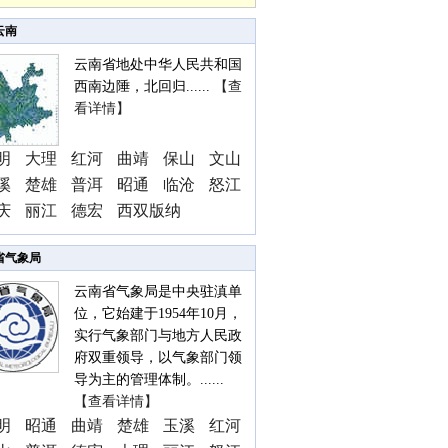
云南
云南省地处中华人民共和国
西南边陲，北回归......
【查
看详情】
明
大理
红河
曲靖
保山
文山
溪
楚雄
普洱
昭通
临沧
怒江
庆
丽江
德宏
西双版纳
省气象局
云南省气象局是中央驻滇单
位，它始建于1954年10月，
实行气象部门与地方人民政
府双重领导，以气象部门领
导为主的管理体制。......
【查看详情】
明
昭通
曲靖
楚雄
玉溪
红河