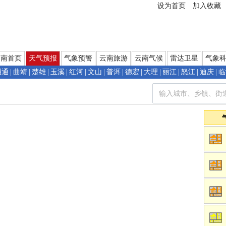
设为首页
加入收藏
云南首页
天气预报
气象预警
云南旅游
云南气候
雷达卫星
气象
昭通
|
曲靖
|
楚雄
|
玉溪
|
红河
|
文山
|
普洱
|
德宏
|
大理
|
丽江
|
怒江
|
迪庆
|
临