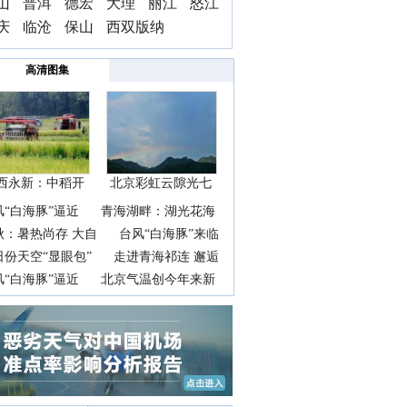
山
普洱
德宏
大理
丽江
怒江
庆
临沧
保山
西双版纳
高清图集
西永新：中稻开
北京彩虹云隙光七
镰抢
彩云
风“白海豚”逼近
青海湖畔：湖光花海
秋：暑热尚存 大自
台风“白海豚”来临
日份天空“显眼包”
走进青海祁连 邂逅
风“白海豚”逼近
北京气温创今年来新