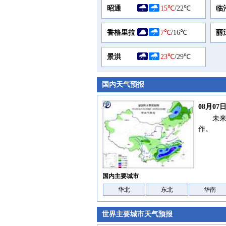
昭通
15℃
/
22℃
临
香格里拉
7℃
/
16℃
丽
景洪
23℃
/
29℃
国内天气预报
08月0
未
作。
国内主要城市
华北
东北
华南
世界主要城市天气预报