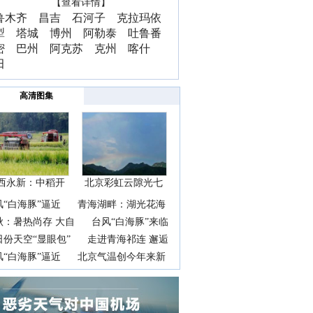
【查看详情】
鲁木齐
昌吉
石河子
克拉玛依
犁
塔城
博州
阿勒泰
吐鲁番
密
巴州
阿克苏
克州
喀什
田
高清图集
西永新：中稻开
北京彩虹云隙光七
镰抢
彩云
风“白海豚”逼近
青海湖畔：湖光花海
秋：暑热尚存 大自
台风“白海豚”来临
日份天空“显眼包”
走进青海祁连 邂逅
风“白海豚”逼近
北京气温创今年来新