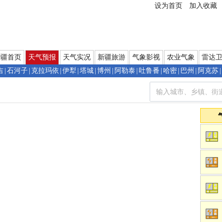
设为首页
加入收藏
新疆首页
天气预报
天气实况
新疆旅游
气象影视
农业气象
雷达
吉
|
石河子
|
克拉玛依
|
伊犁
|
塔城
|
博州
|
阿勒泰
|
吐鲁番
|
哈密
|
巴州
|
阿克苏
|