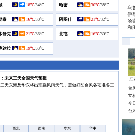
城
18℃
/
34℃
哈密
30℃
/
38℃
乌
伊
勒泰
16℃
/
30℃
阿图什
21℃
/
32℃
哈
和
木舒克
21℃
/
36℃
北屯
16℃
/
30℃
克达拉
19℃
/
33℃
7日：未来三天全国天气预报
江
来三天东海及华东将出现强风雨天气，需做好防台风各项准备工
台
长
立
前
今
一
台
高
西北
西南
华东
华中