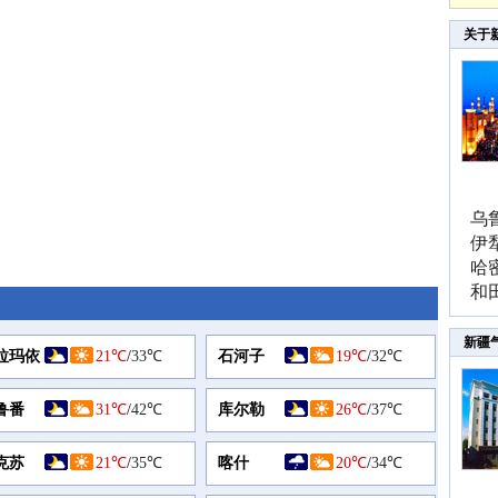
关于
乌
伊
哈
和
新疆
拉玛依
21℃
/
33℃
石河子
19℃
/
32℃
鲁番
31℃
/
42℃
库尔勒
26℃
/
37℃
克苏
21℃
/
35℃
喀什
20℃
/
34℃