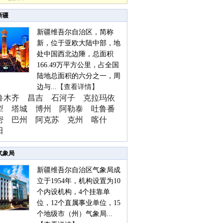
新疆
新疆维吾尔自治区，简称
新，位于亚欧大陆中部，地
处中国西北边陲，总面积
166.49万平方公里，占全国
陆地总面积的六分之一，周
边与...
【查看详情】
鲁木齐
昌吉
石河子
克拉玛依
犁
塔城
博州
阿勒泰
吐鲁番
密
巴州
阿克苏
克州
喀什
田
气象局
新疆维吾尔自治区气象局成
立于1954年，机构设置为10
个内设机构，4个挂靠单
位，12个直属事业单位，15
个地级市（州）气象局...