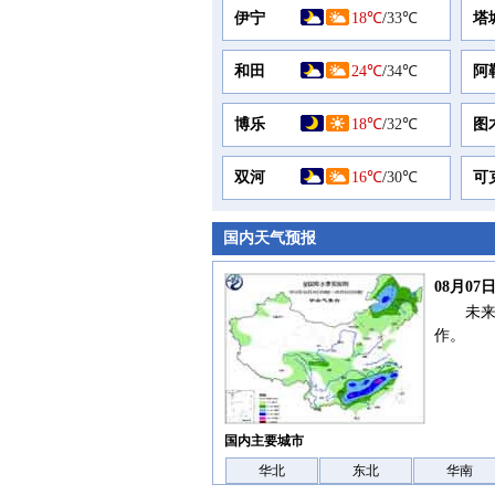
伊宁
18℃
/
33℃
塔
和田
24℃
/
34℃
阿
博乐
18℃
/
32℃
图
双河
16℃
/
30℃
可
国内天气预报
08月0
未
作。
国内主要城市
华北
东北
华南