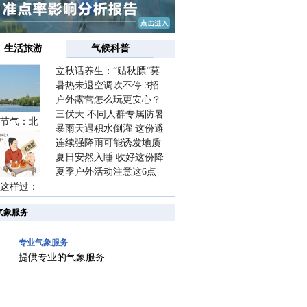
生活旅游
气候科普
立秋话养生：“贴秋膘”莫
暑热未退空调吹不停 3招
着急 先清暑再防燥
户外露营怎么玩更安心？
护住肩颈不酸痛
三伏天 不同人群专属防暑
这份攻略请收好
节气：北
暴雨天遇积水倒灌 这份避
要点请收好
连续强降雨可能诱发地质
险提示请收好
夏日安然入睡 收好这份降
灾害 这些前兆要知道
夏季户外活动注意这6点
温小贴士
这样过：
防暑健身两不误
气象服务
专业气象服务
提供专业的气象服务