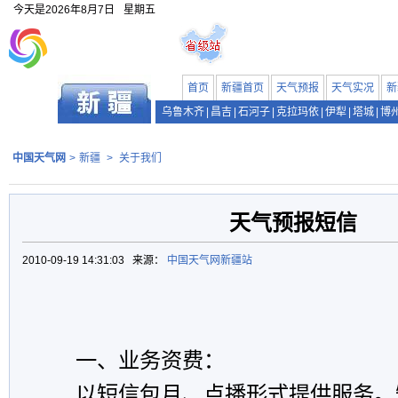
今天是
2026年8月7日
星期五
首页
新疆首页
天气预报
天气实况
新
乌鲁木齐
|
昌吉
|
石河子
|
克拉玛依
|
伊犁
|
塔城
|
博
中国天气网
>
新疆
>
关于我们
天气预报短信
2010-09-19 14:31:03 来源：
中国天气网新疆站
一、业务资费：
以短信包月、点播形式提供服务。