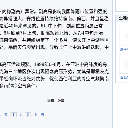
以下简称副高）异常。副高是影响我国降雨带位置和强度
，副高异常强大，脊线位置持续维持偏南、偏西，并且呈稳
生活
是近40年来罕见的。6月中下旬，副高位置尚属正常，
；6月底至7月上旬，副高短暂北抬；从7月中旬开始，
偏南偏西，并持续稳定了一个多月，使长江上中游地区
处，暴雨天气频繁出现，导致长江上中游洪峰迭起，中
夏季
塞高压活动频繁。1998年6~8月，在亚洲中高纬度的乌
克海三个地区多次出现阻塞高压形势，尤其是鄂霍茨克
夏季
带经向环流占绝对优势，促使西伯利亚的冷空气频繁南
多雨的冷空气条件。
编辑：张蕾
上一页
1
2
3
下一页