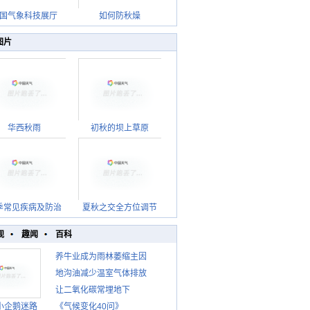
国气象科技展厅
如何防秋燥
图片
华西秋雨
初秋的坝上草原
季常见疾病及防治
夏秋之交全方位调节
观
趣闻
百科
养牛业成为雨林萎缩主因
地沟油减少温室气体排放
让二氧化碳常埋地下
小企鹅迷路
《气候变化40问》