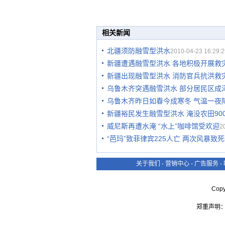
相关新闻
北疆须防融雪型洪水
2010-04-23 16:29:2
新疆遭遇融雪型洪水 各地积极开展救
新疆出现融雪型洪水 消防官兵抗洪救
乌鲁木齐突遇融雪洪水 部分居民区成
乌鲁木齐昨日如春今成寒冬 气温一夜降
新疆裕民发生融雪型洪水 淹没农田90
威尼斯再遭水淹 “水上”咖啡馆受欢迎
2
“芭玛”致菲律宾225人亡 两次风暴致死
关于我们
-
营销中心
-
广告服务
-
Cop
郑重声明