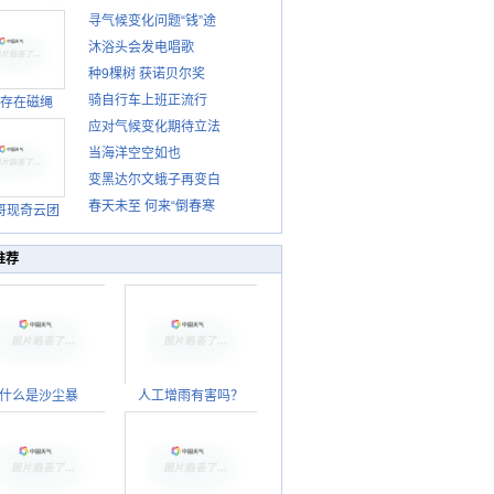
寻气候变化问题“钱”途
沐浴头会发电唱歌
种9棵树 获诺贝尔奖
骑自行车上班正流行
存在磁绳
应对气候变化期待立法
当海洋空空如也
变黑达尔文蛾子再变白
春天未至 何来“倒春寒
哥现奇云团
推荐
什么是沙尘暴
人工增雨有害吗？