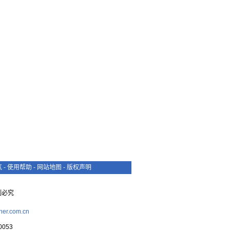
气
-
使用帮助
-
网站地图
-
版权声明
复制必究
her.com.cn
053