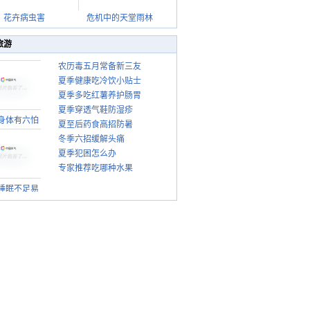
花卉病虫害
危机中的天堂雨林
旅游
农历毒五月常备新三友
夏季健康吃冷饮小贴士
夏季多吃红薯养护肠胃
夏季穿透气鞋防湿疹
身体有六怕
夏至后药食高招防暑
冬季六招缓解头痛
夏季犯困怎么办
专家推荐吃哪种水果
睡眠不足易
上火