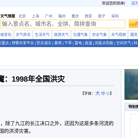
欢迎您的到来!
设
天气预报
北京
上海
广州
福州
重庆
西安
南宁
深圳
气候变化
天气资讯
生活天气
旅游天气
交通气象
农业气象
天气视频
服务
气雷达
|
预警共享平台
|
防灾减灾
|
暴雨
|
干旱
|
雷电
|
高温
|
风能太阳能
|
空间天气
|
科
魔：1998年全国洪灾
大
中
【字体：
小
】
特别
人心，除了九江的长江决口之外，还因为这是多条河流的
国的洪涝灾害。