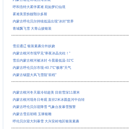
呼和浩特大雾伴雾凇 宛如梦幻仙境
雾凇美景扮靓鄂尔多斯
内蒙古呼伦贝尔持续低温出现“冰封”世界
青城飘飞雪 大青山披银装
雪后通辽 银装素裹分外妖娆
内蒙古根河市现罕见“寒夜冰晶光柱！”
雪后内蒙古根河被冰封 今晨最低温-32℃
内蒙古呼伦贝尔市现-40.7℃“极寒”天气
内蒙古锡盟大风飞雪阻“前程”
内蒙古根河冬天最冷却超美 目前雪深11厘米
内蒙古根河现冬日奇观 直径2米冰圆盘河中自转
内蒙古呼伦贝尔迎降雪 气象台发暴雪预警
内蒙古雪后初晴 玉琢银雕
呼伦贝尔迎大到暴雪 大兴安岭地区银装素裹