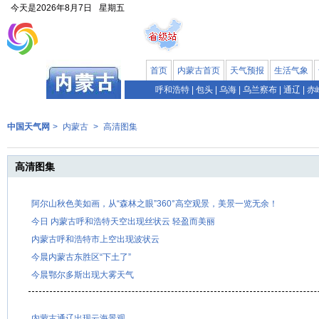
今天是
2026年8月7日
星期五
首页
内蒙古首页
天气预报
生活气象
呼和浩特
|
包头
|
乌海
|
乌兰察布
|
通辽
|
赤
中国天气网
>
内蒙古
>
高清图集
高清图集
阿尔山秋色美如画，从“森林之眼”360°高空观景，美景一览无余！
今日 内蒙古呼和浩特天空出现丝状云 轻盈而美丽
内蒙古呼和浩特市上空出现波状云
今晨内蒙古东胜区“下土了”
今晨鄂尔多斯出现大雾天气
内蒙古通辽出现云海景观