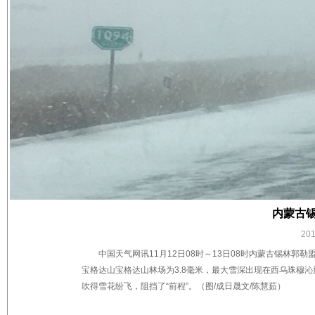
内蒙古锡
20
中国天气网讯11月12日08时～13日08时内蒙古锡林郭
宝格达山宝格达山林场为3.8毫米，最大雪深出现在西乌珠穆
吹得雪花纷飞，阻挡了“前程”。（图/成日晟文/陈慧茹）