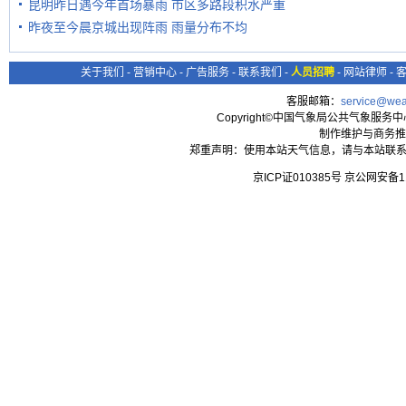
昆明昨日遇今年首场暴雨 市区多路段积水严重
昨夜至今晨京城出现阵雨 雨量分布不均
关于我们
-
营销中心
-
广告服务
-
联系我们
-
人员招聘
-
网站律师
-
客服邮箱：
service@wea
Copyright©中国气象局公共气象服务中心 All
制作维护与商务推
郑重声明：使用本站天气信息，请与本站联系
京ICP证010385号 京公网安备1